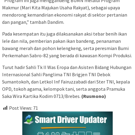
“Program ini juga menggandeng BUMN melalui Program
Makmur (Mari Kita Majukan Usaha Rakyat), sebagai upaya
mendorong kemandirian ekonomi rakyat di sektor pertanian
dan pangan,” tambah Dandim.
Pada kesempatan itu juga dilaksanakan aksi tebar benih ikan
lele dan nila, pemberian pakan ikan bandeng, penanaman
bawang merah dan pohon kelengkeng, serta peresmian Bumi
Perkemahan Sabro-82 yang berada di kawasan Kompi Produksi.
Turut hadir Sahli Tk II Was Eropa dan Asisten Bidang Hubungan
Internasional Sahli Panglima TNI Brigjen TNI Debok
Sumantokoh, dan Letkol Inf Fairuzzabadi dari Ster TNI, kepala
OPD, tokoh agama, kelompok tani, serta anggota Pramuka
Saka Wira Kartika Kodim 0713/Brebes.
(Rusmono)
Post Views:
71