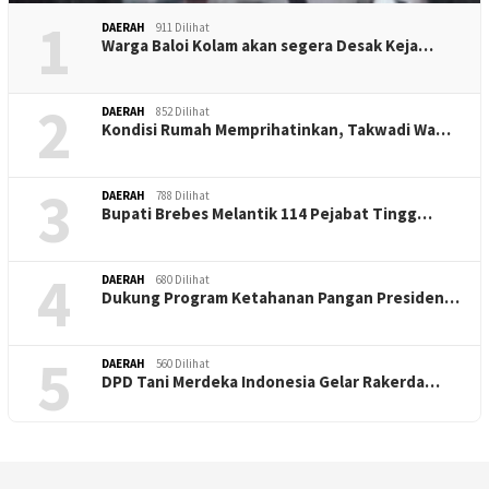
1
DAERAH
911 Dilihat
Warga Baloi Kolam akan segera Desak Keja…
2
DAERAH
852 Dilihat
Kondisi Rumah Memprihatinkan, Takwadi Wa…
3
DAERAH
788 Dilihat
Bupati Brebes Melantik 114 Pejabat Tingg…
4
DAERAH
680 Dilihat
Dukung Program Ketahanan Pangan Presiden…
5
DAERAH
560 Dilihat
DPD Tani Merdeka Indonesia Gelar Rakerda…