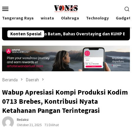
Loncat
Menu
ke
Mobile
konten
Tangerang Raya
wisata
Olahraga
Technology
Gadget
 Lapas Batam, Bahas Overstaying dan KUHP Baru
Konten Spesial
Ketua U
Beranda
Daerah
Wabup Apresiasi Kompi Produksi Kodim
0713 Brebes, Kontribusi Nyata
Ketahanan Pangan Terintegrasi
Redaksi
Oktober 21, 2025
71 Dilihat