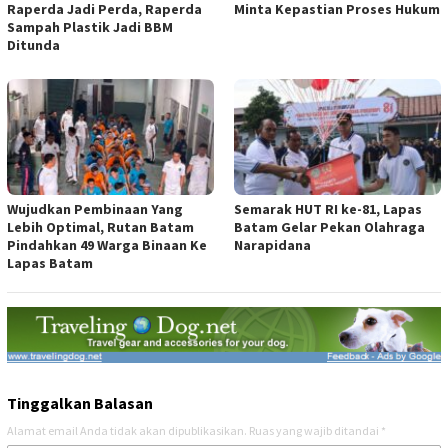
Raperda Jadi Perda, Raperda
Minta Kepastian Proses Hukum
Sampah Plastik Jadi BBM
Ditunda
Wujudkan Pembinaan Yang
Semarak HUT RI ke-81, Lapas
Lebih Optimal, Rutan Batam
Batam Gelar Pekan Olahraga
Pindahkan 49 Warga Binaan Ke
Narapidana
Lapas Batam
Tinggalkan Balasan
Alamat email Anda tidak akan dipublikasikan.
Ruas yang wajib ditandai
*