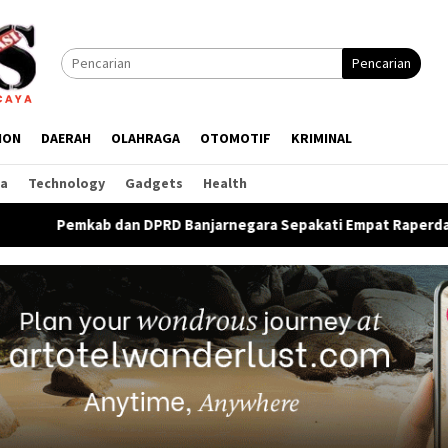
Pencarian
ION
DAERAH
OLAHRAGA
OTOMOTIF
KRIMINAL
ga
Technology
Gadgets
Health
RD Banjarnegara Sepakati Empat Raperda Jadi Perda, Raperda Sa