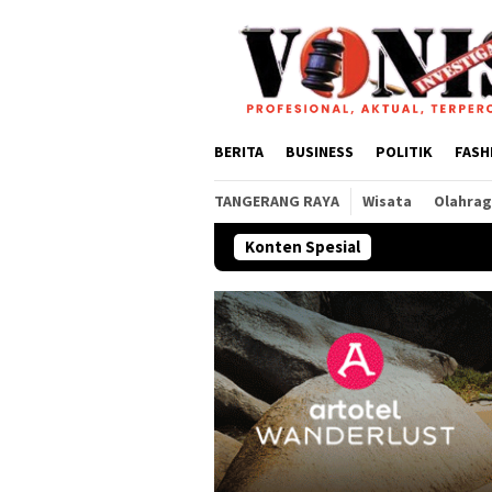
Loncat
ke
konten
BERITA
BUSINESS
POLITIK
FASH
TANGERANG RAYA
Wisata
Olahra
Konten Spesial
Pemkab dan DP