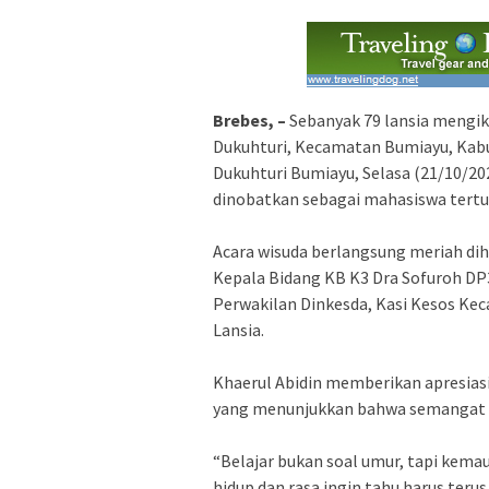
Brebes, –
‎Sebanyak 79 lansia mengik
Dukuhturi, Kecamatan Bumiayu, Kabu
Dukuhturi Bumiayu, Selasa (21/10/202
dinobatkan sebagai mahasiswa tertua
‎Acara wisuda berlangsung meriah dih
Kepala Bidang KB K3 Dra Sofuroh DP
Perwakilan Dinkesda, Kasi Kesos Ke
Lansia.
‎Khaerul Abidin memberikan apresiasi
yang menunjukkan bahwa semangat b
‎“Belajar bukan soal umur, tapi kem
hidup dan rasa ingin tahu harus terus