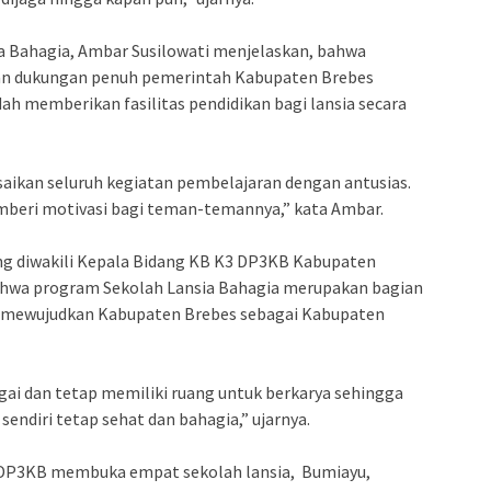
ia Bahagia, Ambar Susilowati menjelaskan, bahwa
kan dukungan penuh pemerintah Kabupaten Brebes
ah memberikan fasilitas pendidikan bagi lansia secara
saikan seluruh kegiatan pembelajaran dengan antusias.
emberi motivasi bagi teman-temannya,” kata Ambar.
ng diwakili Kepala Bidang KB K3 DP3KB Kabupaten
ahwa program Sekolah Lansia Bahagia merupakan bagian
m mewujudkan Kabupaten Brebes sebagai Kabupaten
rgai dan tetap memiliki ruang untuk berkarya sehingga
endiri tetap sehat dan bahagia,” ujarnya.
DP3KB membuka empat sekolah lansia, Bumiayu,