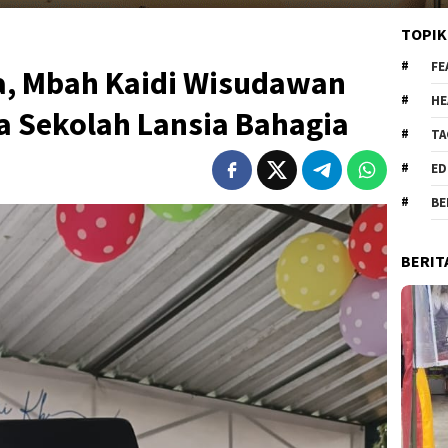
TOPIK
FE
ia, Mbah Kaidi Wisudawan
HE
a Sekolah Lansia Bahagia
TA
ED
BE
BERIT