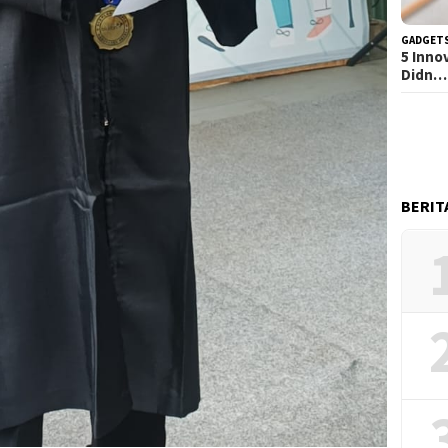
GADGET
5 Inno
Didn…
BERIT