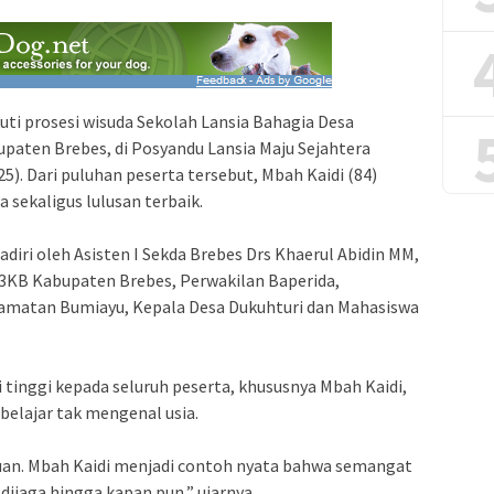
uti prosesi wisuda Sekolah Lansia Bahagia Desa
paten Brebes, di Posyandu Lansia Maju Sejahtera
5). Dari puluhan peserta tersebut, Mbah Kaidi (84)
 sekaligus lulusan terbaik.
adiri oleh Asisten I Sekda Brebes Drs Khaerul Abidin MM,
3KB Kabupaten Brebes, Perwakilan Baperida,
camatan Bumiayu, Kepala Desa Dukuhturi dan Mahasiswa
 tinggi kepada seluruh peserta, khususnya Mbah Kaidi,
elajar tak mengenal usia.
auan. Mbah Kaidi menjadi contoh nyata bahwa semangat
 dijaga hingga kapan pun,” ujarnya.