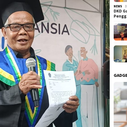
NEWS
D
DKD Ga
Peng
GADG