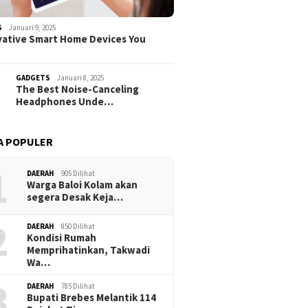
S
Januari 9, 2025
vative Smart Home Devices You
GADGETS
Januari 8, 2025
The Best Noise-Canceling
Headphones Unde…
A POPULER
1
DAERAH
905 Dilihat
Warga Baloi Kolam akan
segera Desak Keja…
2
DAERAH
850 Dilihat
Kondisi Rumah
Memprihatinkan, Takwadi
Wa…
3
DAERAH
785 Dilihat
Bupati Brebes Melantik 114