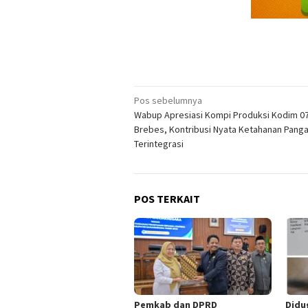
Navigasi
Pos sebelumnya
Wabup Apresiasi Kompi Produksi Kodim 0
pos
Brebes, Kontribusi Nyata Ketahanan Pang
Terintegrasi
POS TERKAIT
Pemkab dan DPRD
Didu