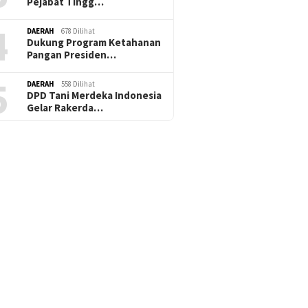
Pejabat Tingg…
4
DAERAH
678 Dilihat
Dukung Program Ketahanan
Pangan Presiden…
5
DAERAH
558 Dilihat
DPD Tani Merdeka Indonesia
Gelar Rakerda…