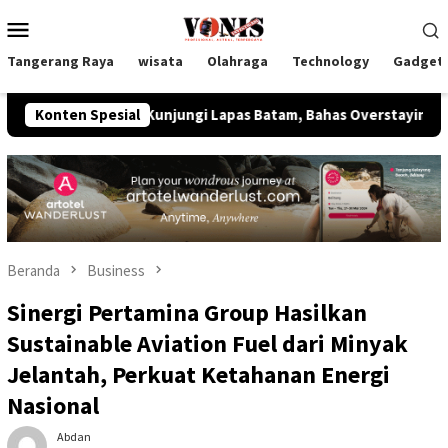
Loncat
Menu
ke
Mobile
konten
Tangerang Raya
wisata
Olahraga
Technology
Gadget
as Kunjungi Lapas Batam, Bahas Overstaying dan KUHP Baru
Konten Spesial
Beranda
Business
Sinergi Pertamina Group Hasilkan
Sustainable Aviation Fuel dari Minyak
Jelantah, Perkuat Ketahanan Energi
Nasional
Abdan