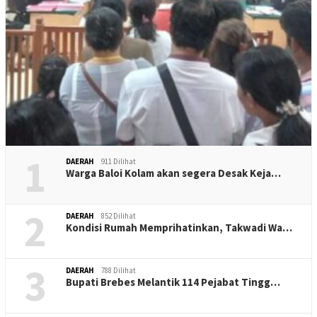
1
DAERAH
911 Dilihat
Warga Baloi Kolam akan segera Desak Keja…
2
DAERAH
852 Dilihat
Kondisi Rumah Memprihatinkan, Takwadi Wa…
3
DAERAH
788 Dilihat
Bupati Brebes Melantik 114 Pejabat Tingg…