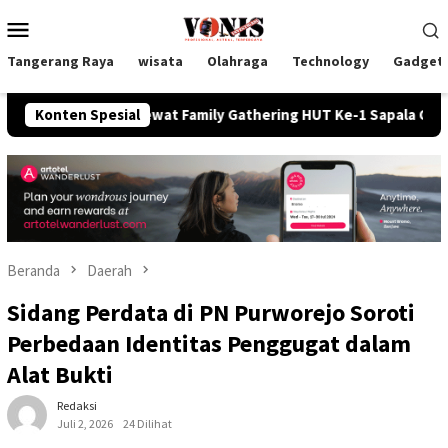
Loncat
Menu
ke
Mobile
konten
Tangerang Raya
wisata
Olahraga
Technology
Gadget
an Lewat Family Gathering HUT Ke-1 Sapala Consultant RIY Law
Konten Spesial
Beranda
Daerah
Sidang Perdata di PN Purworejo Soroti
Perbedaan Identitas Penggugat dalam
Alat Bukti
Redaksi
Juli 2, 2026
24 Dilihat