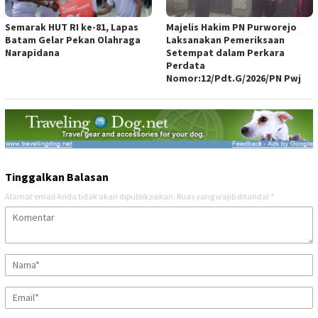
Semarak HUT RI ke-81, Lapas
Majelis Hakim PN Purworejo
Batam Gelar Pekan Olahraga
Laksanakan Pemeriksaan
Narapidana
Setempat dalam Perkara
Perdata
Nomor:12/Pdt.G/2026/PN Pwj
Tinggalkan Balasan
Alamat email Anda tidak akan dipublikasikan.
Ruas yang wajib ditandai
*