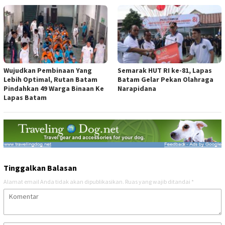
Wujudkan Pembinaan Yang
Semarak HUT RI ke-81, Lapas
Lebih Optimal, Rutan Batam
Batam Gelar Pekan Olahraga
Pindahkan 49 Warga Binaan Ke
Narapidana
Lapas Batam
Tinggalkan Balasan
Alamat email Anda tidak akan dipublikasikan.
Ruas yang wajib ditandai
*