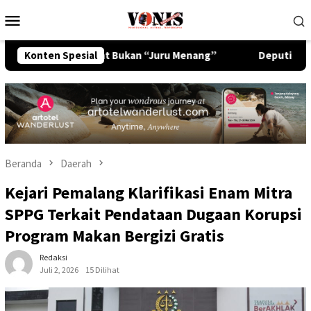
Loncat
Menu
ke
Mobile
konten
, Advokat Bukan “Juru Menang”
Konten Spesial
Deputi Imigrasi dan Pem
Beranda
Daerah
Kejari Pemalang Klarifikasi Enam Mitra
SPPG Terkait Pendataan Dugaan Korupsi
Program Makan Bergizi Gratis
Redaksi
Juli 2, 2026
15 Dilihat