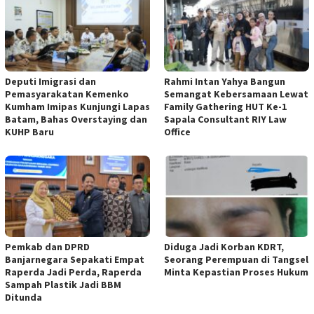
Deputi Imigrasi dan
Rahmi Intan Yahya Bangun
Pemasyarakatan Kemenko
Semangat Kebersamaan Lewat
Kumham Imipas Kunjungi Lapas
Family Gathering HUT Ke-1
Batam, Bahas Overstaying dan
Sapala Consultant RIY Law
KUHP Baru
Office
Pemkab dan DPRD
Diduga Jadi Korban KDRT,
Banjarnegara Sepakati Empat
Seorang Perempuan di Tangsel
Raperda Jadi Perda, Raperda
Minta Kepastian Proses Hukum
Sampah Plastik Jadi BBM
Ditunda