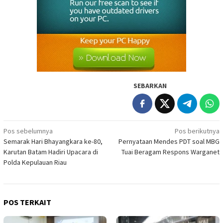
SEBARKAN
Navigasi
Pos sebelumnya
Pos berikutnya
Semarak Hari Bhayangkara ke-80,
Pernyataan Mendes PDT soal MBG
pos
Karutan Batam Hadiri Upacara di
Tuai Beragam Respons Warganet
Polda Kepulauan Riau
POS TERKAIT