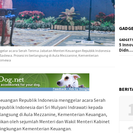
GADG
GADGET
5 Inno
Didn…
elar acara Serah Terima Jabatan Menteri Keuangan Republik Indonesia
 Sadewa. Prosesi ini berlangsung di Aula Mezzanine, Kementerian
stimewa
BERIT
euangan Republik Indonesia menggelar acara Serah
ublik Indonesia dari Sri Mulyani Indrawati kepada
erlangsung di Aula Mezzanine, Kementerian Keuangan,
sikan oleh sejumlah Menteri dan Wakil Menteri Kabinet
i lingkungan Kementerian Keuangan.