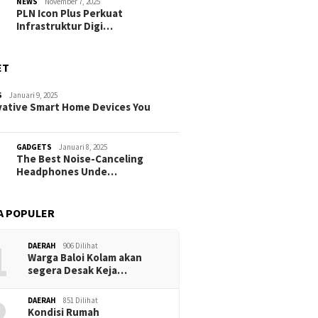
NEWS
November 7, 2025
PLN Icon Plus Perkuat
Infrastruktur Digi…
ET
S
Januari 9, 2025
vative Smart Home Devices You
GADGETS
Januari 8, 2025
The Best Noise-Canceling
Headphones Unde…
A POPULER
1
DAERAH
906 Dilihat
Warga Baloi Kolam akan
segera Desak Keja…
2
DAERAH
851 Dilihat
Kondisi Rumah