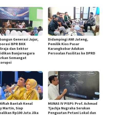
angun Generasi Jujur,
Didampingi AWI Jateng,
borasi BPR BKK
Pemilik Kios Pasar
iraja dan Sektor
Karangkobar Adukan
idikan Banjarnegara
Persoalan Fasilitas ke DPRD
rkan Semangat
korupsi
Miftah Bantah Kenal
MUNAS IV PISPI: Prof. Achmad
y Martin, Siap
Tjachja Nugraha Serukan
alikan Rp100 Juta Jika
Penguatan Petani Lokal dan