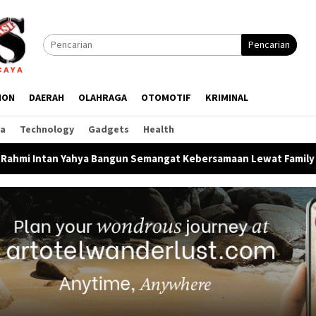
Pencarian
ION
DAERAH
OLAHRAGA
OTOMOTIF
KRIMINAL
ga
Technology
Gadgets
Health
angun Semangat Kebersamaan Lewat Family Gathering HUT Ke-1 S