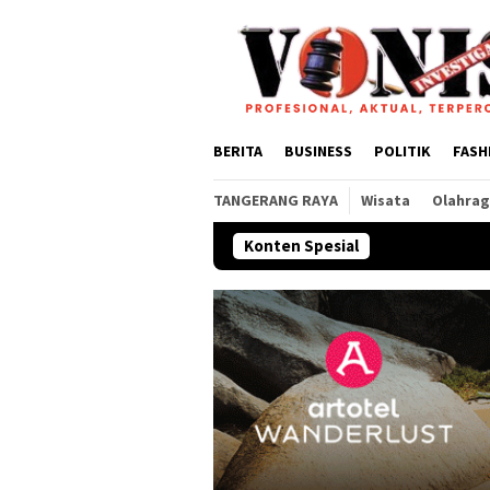
Loncat
ke
konten
BERITA
BUSINESS
POLITIK
FASH
TANGERANG RAYA
Wisata
Olahra
Konten Spesial
Rahmi Intan Yahya B