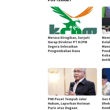
Merasa Dirugikan, Suryati
Memb
Harap Direktur PT KCPM
Kola
Segera Selesaikan
Mand
Pengembalian Dana
Pend
Koba
Anti
PWI Pusat Tempuh Jalur
Gus 
Hukum, Laporkan Hotman
Dhek
Paris atas Dugaan
Kemb