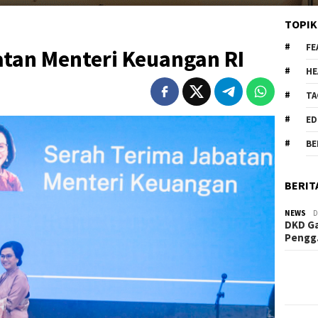
TOPIK
FE
atan Menteri Keuangan RI
HE
TA
ED
BE
BERIT
NEWS
D
DKD Ga
Peng