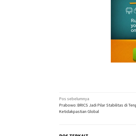
Navigasi
Pos sebelumnya
Prabowo: BRICS Jadi Pilar Stabilitas di Te
pos
Ketidakpastian Global
POS TERKAIT