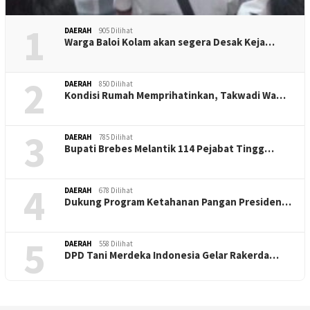
1
DAERAH
905 Dilihat
Warga Baloi Kolam akan segera Desak Keja…
2
DAERAH
850 Dilihat
Kondisi Rumah Memprihatinkan, Takwadi Wa…
3
DAERAH
785 Dilihat
Bupati Brebes Melantik 114 Pejabat Tingg…
4
DAERAH
678 Dilihat
Dukung Program Ketahanan Pangan Presiden…
5
DAERAH
558 Dilihat
DPD Tani Merdeka Indonesia Gelar Rakerda…