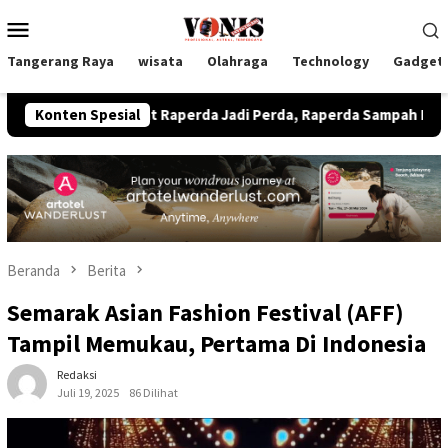
Loncat
Menu
ke
Mobile
konten
Tangerang Raya
wisata
Olahraga
Technology
Gadget
i Empat Raperda Jadi Perda, Raperda Sampah Plastik Jadi BBM 
Konten Spesial
Beranda
Berita
Semarak Asian Fashion Festival (AFF)
Tampil Memukau, Pertama Di Indonesia
Redaksi
Juli 19, 2025
86 Dilihat