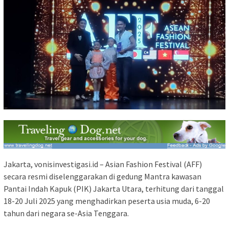
Jakarta, vonisinvestigasi.id – Asian Fashion Festival (AFF)
secara resmi diselenggarakan di gedung Mantra kawasan
Pantai Indah Kapuk (PIK) Jakarta Utara, terhitung dari tanggal
18-20 Juli 2025 yang menghadirkan peserta usia muda, 6-20
tahun dari negara se-Asia Tenggara.