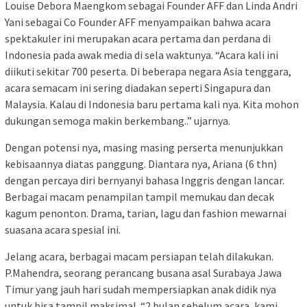
Louise Debora Maengkom sebagai Founder AFF dan Linda Andri
Yani sebagai Co Founder AFF menyampaikan bahwa acara
spektakuler ini merupakan acara pertama dan perdana di
Indonesia pada awak media di sela waktunya. “Acara kali ini
diikuti sekitar 700 peserta. Di beberapa negara Asia tenggara,
acara semacam ini sering diadakan seperti Singapura dan
Malaysia. Kalau di Indonesia baru pertama kali nya. Kita mohon
dukungan semoga makin berkembang..” ujarnya.
Dengan potensi nya, masing masing perserta menunjukkan
kebisaannya diatas panggung. Diantara nya, Ariana (6 thn)
dengan percaya diri bernyanyi bahasa Inggris dengan lancar.
Berbagai macam penampilan tampil memukau dan decak
kagum penonton. Drama, tarian, lagu dan fashion mewarnai
suasana acara spesial ini.
Jelang acara, berbagai macam persiapan telah dilakukan.
P.Mahendra, seorang perancang busana asal Surabaya Jawa
Timur yang jauh hari sudah mempersiapkan anak didik nya
untuk bisa tampil maksimal. “2 bulan sebelum acara, kami