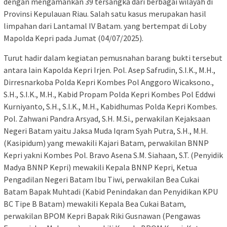
dengan mengamankan 39 tersangka dari berbagai wilayah di
Provinsi Kepulauan Riau. Salah satu kasus merupakan hasil
limpahan dari Lantamal IV Batam. yang bertempat di Loby
Mapolda Kepri pada Jumat (04/07/2025).
Turut hadir dalam kegiatan pemusnahan barang bukti tersebut
antara lain Kapolda Kepri Irjen. Pol. Asep Safrudin, S.I.K., M.H.,
Dirresnarkoba Polda Kepri Kombes Pol Anggoro Wicaksono.,
S.H., S.I.K., M.H., Kabid Propam Polda Kepri Kombes Pol Eddwi
Kurniyanto, S.H., S.I.K., M.H., Kabidhumas Polda Kepri Kombes.
Pol. Zahwani Pandra Arsyad, S.H. M.Si., perwakilan Kejaksaan
Negeri Batam yaitu Jaksa Muda Iqram Syah Putra, S.H., M.H.
(Kasipidum) yang mewakili Kajari Batam, perwakilan BNNP
Kepri yakni Kombes Pol. Bravo Asena S.M. Siahaan, S.T. (Penyidik
Madya BNNP Kepri) mewakili Kepala BNNP Kepri, Ketua
Pengadilan Negeri Batam Ibu Tiwi, perwakilan Bea Cukai
Batam Bapak Muhtadi (Kabid Penindakan dan Penyidikan KPU
BC Tipe B Batam) mewakili Kepala Bea Cukai Batam,
perwakilan BPOM Kepri Bapak Riki Gusnawan (Pengawas