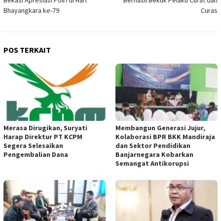
Bekasi Apresiasi Polri di Hari
Berhasil Bekuk Pelaku Curat dan
Bhayangkara ke-79
Curas
POS TERKAIT
Merasa Dirugikan, Suryati
Membangun Generasi Jujur,
Harap Direktur PT KCPM
Kolaborasi BPR BKK Mandiraja
Segera Selesaikan
dan Sektor Pendidikan
Pengembalian Dana
Banjarnegara Kobarkan
Semangat Antikorupsi