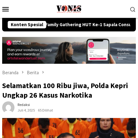
Loncat
Menu
ke
Mobile
konten
at Family Gathering HUT Ke-1 Sapala Consultant RIY Law Offic
Konten Spesial
Beranda
Berita
Selamatkan 100 Ribu jiwa, Polda Kepri
Ungkap 26 Kasus Narkotika
Redaksi
Juli 4, 2025
65 Dilihat