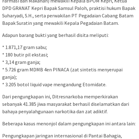
Farmasi dan Makanan) mewakili Kepala BPOM Kepri, Ketua
DPD GRANAT Kepri Bapak Samsul Paloh, praktisi hukum Bapak
Suharyadi, S.H., serta perwakilan PT Pegadaian Cabang Batam
Bapak Suratin yang mewakili Kepala Pegadaian Batam.
Adapun barang bukti yang berhasil disita meliputi:
* 1.871,17 gram sabu;
* 180 butir pil ekstasi;
* 3,14 gram ganja;
* 5.726 gram MDMB 4en PINACA (zat sintetis menyerupai
ganja);
* 3.205 botol liquid vape mengandung Etomidate.
Dari pengungkapan ini, Ditresnarkoba memperkirakan
sebanyak 41.385 jiwa masyarakat berhasil diselamatkan dari
bahaya penyalahgunaan narkotika dan zat adiktif.
Beberapa kasus menonjol dalam pengungkapan ini antara lain:
Pengungkapan jaringan internasional di Pantai Bahagia,