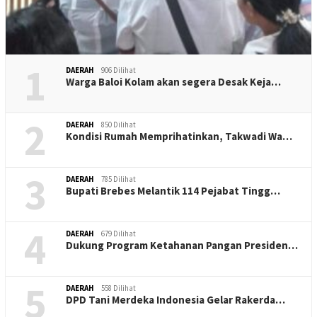
1
DAERAH
906 Dilihat
Warga Baloi Kolam akan segera Desak Keja…
2
DAERAH
850 Dilihat
Kondisi Rumah Memprihatinkan, Takwadi Wa…
3
DAERAH
785 Dilihat
Bupati Brebes Melantik 114 Pejabat Tingg…
4
DAERAH
679 Dilihat
Dukung Program Ketahanan Pangan Presiden…
5
DAERAH
558 Dilihat
DPD Tani Merdeka Indonesia Gelar Rakerda…