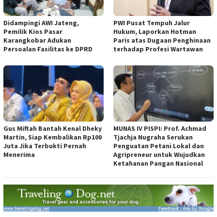
Didampingi AWI Jateng,
PWI Pusat Tempuh Jalur
Pemilik Kios Pasar
Hukum, Laporkan Hotman
Karangkobar Adukan
Paris atas Dugaan Penghinaan
Persoalan Fasilitas ke DPRD
terhadap Profesi Wartawan
Gus Miftah Bantah Kenal Dheky
MUNAS IV PISPI: Prof. Achmad
Martin, Siap Kembalikan Rp100
Tjachja Nugraha Serukan
Juta Jika Terbukti Pernah
Penguatan Petani Lokal dan
Menerima
Agripreneur untuk Wujudkan
Ketahanan Pangan Nasional