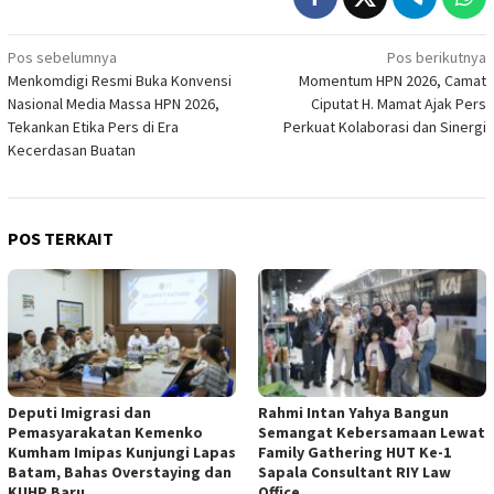
Navigasi
Pos sebelumnya
Pos berikutnya
Menkomdigi Resmi Buka Konvensi
Momentum HPN 2026, Camat
pos
Nasional Media Massa HPN 2026,
Ciputat H. Mamat Ajak Pers
Tekankan Etika Pers di Era
Perkuat Kolaborasi dan Sinergi
Kecerdasan Buatan
POS TERKAIT
Deputi Imigrasi dan
Rahmi Intan Yahya Bangun
Pemasyarakatan Kemenko
Semangat Kebersamaan Lewat
Kumham Imipas Kunjungi Lapas
Family Gathering HUT Ke-1
Batam, Bahas Overstaying dan
Sapala Consultant RIY Law
KUHP Baru
Office