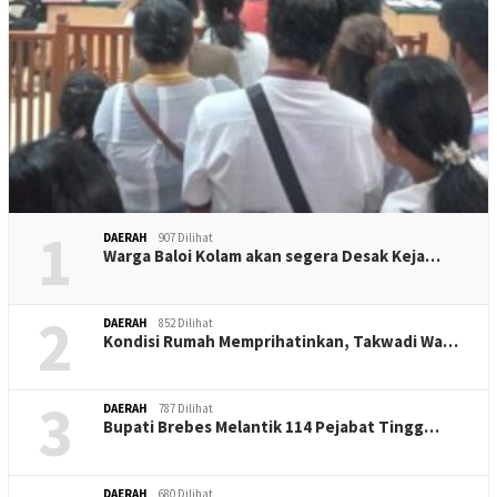
1
DAERAH
907 Dilihat
Warga Baloi Kolam akan segera Desak Keja…
2
DAERAH
852 Dilihat
Kondisi Rumah Memprihatinkan, Takwadi Wa…
3
DAERAH
787 Dilihat
Bupati Brebes Melantik 114 Pejabat Tingg…
DAERAH
680 Dilihat