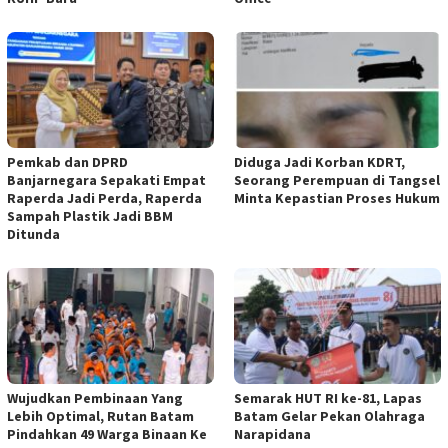
Pemkab dan DPRD
Diduga Jadi Korban KDRT,
Banjarnegara Sepakati Empat
Seorang Perempuan di Tangsel
Raperda Jadi Perda, Raperda
Minta Kepastian Proses Hukum
Sampah Plastik Jadi BBM
Ditunda
Wujudkan Pembinaan Yang
Semarak HUT RI ke-81, Lapas
Lebih Optimal, Rutan Batam
Batam Gelar Pekan Olahraga
Pindahkan 49 Warga Binaan Ke
Narapidana