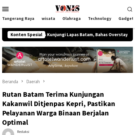
Loncat
Menu
ke
Mobile
konten
Tangerang Raya
wisata
Olahraga
Technology
Gadget
pas Kunjungi Lapas Batam, Bahas Overstaying dan KUHP Baru
Konten Spesial
Beranda
Daerah
Rutan Batam Terima Kunjungan
Kakanwil Ditjenpas Kepri, Pastikan
Pelayanan Warga Binaan Berjalan
Optimal
Redaksi