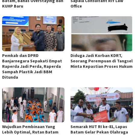
Batam, Bahas Overstaying dan
Sapala Consultant RIY Law
KUHP Baru
Office
Pemkab dan DPRD
Diduga Jadi Korban KDRT,
Banjarnegara Sepakati Empat
Seorang Perempuan di Tangsel
Raperda Jadi Perda, Raperda
Minta Kepastian Proses Hukum
Sampah Plastik Jadi BBM
Ditunda
Wujudkan Pembinaan Yang
Semarak HUT RI ke-81, Lapas
Lebih Optimal, Rutan Batam
Batam Gelar Pekan Olahraga