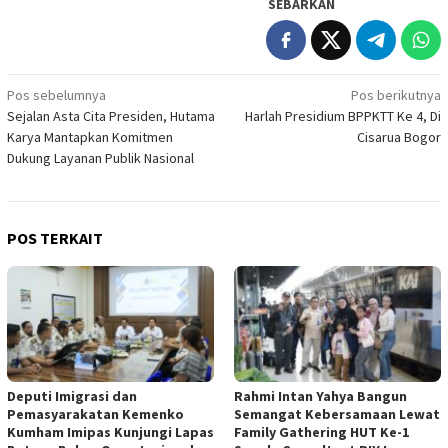
SEBARKAN
Navigasi
Pos sebelumnya
Pos berikutnya
Sejalan Asta Cita Presiden, Hutama
Harlah Presidium BPPKTT Ke 4, Di
pos
Karya Mantapkan Komitmen
Cisarua Bogor
Dukung Layanan Publik Nasional
POS TERKAIT
Deputi Imigrasi dan
Rahmi Intan Yahya Bangun
Pemasyarakatan Kemenko
Semangat Kebersamaan Lewat
Kumham Imipas Kunjungi Lapas
Family Gathering HUT Ke-1