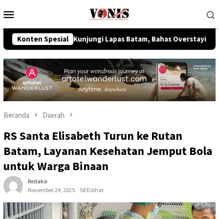
Loncat
Menu
ke
Mobile
konten
ipas Kunjungi Lapas Batam, Bahas Overstaying dan KUHP Baru
Konten Spesial
Beranda
Daerah
RS Santa Elisabeth Turun ke Rutan
Batam, Layanan Kesehatan Jemput Bola
untuk Warga Binaan
Redaksi
November 24, 2025
58 Dilihat