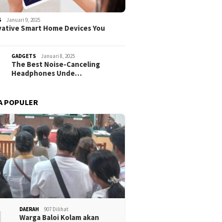
S
Januari 9, 2025
vative Smart Home Devices You
GADGETS
Januari 8, 2025
The Best Noise-Canceling
Headphones Unde…
A POPULER
1
DAERAH
907 Dilihat
Warga Baloi Kolam akan