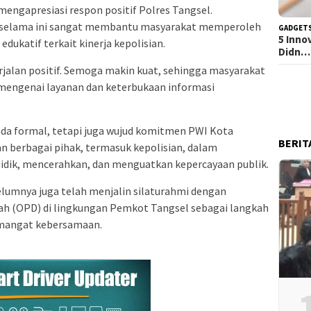
mengapresiasi respon positif Polres Tangsel.
n selama ini sangat membantu masyarakat memperoleh
GADGET
5 Inno
edukatif terkait kinerja kepolisian.
Didn…
erjalan positif. Semoga makin kuat, sehingga masyarakat
mengenai layanan dan keterbukaan informasi
enda formal, tetapi juga wujud komitmen PWI Kota
BERIT
an berbagai pihak, termasuk kepolisian, dalam
idik, mencerahkan, dan menguatkan kepercayaan publik.
elumnya juga telah menjalin silaturahmi dengan
ah (OPD) di lingkungan Pemkot Tangsel sebagai langkah
emangat kebersamaan.