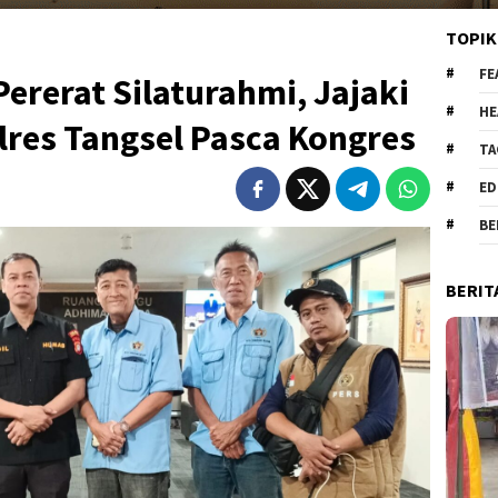
TOPIK
FE
Pererat Silaturahmi, Jajaki
HE
lres Tangsel Pasca Kongres
TA
ED
BE
BERIT