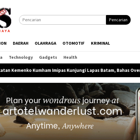
Pencarian
ION
DAERAH
OLAHRAGA
OTOMOTIF
KRIMINAL
ga
Technology
Gadgets
Health
am Imipas Kunjungi Lapas Batam, Bahas Overstaying dan KUHP 