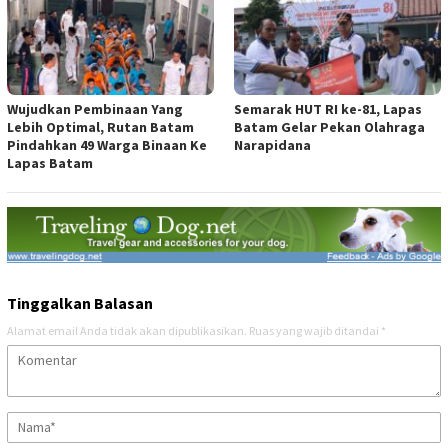
Wujudkan Pembinaan Yang
Semarak HUT RI ke-81, Lapas
Lebih Optimal, Rutan Batam
Batam Gelar Pekan Olahraga
Pindahkan 49 Warga Binaan Ke
Narapidana
Lapas Batam
Tinggalkan Balasan
Alamat email Anda tidak akan dipublikasikan.
Ruas yang wajib ditandai
*