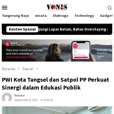
Loncat
Menu
ke
Mobile
konten
Tangerang Raya
wisata
Olahraga
Technology
Gadget
s Kunjungi Lapas Batam, Bahas Overstaying dan KUHP Baru
Konten Spesial
Beranda
Daerah
PWI Kota Tangsel dan Satpol PP Perkuat
Sinergi dalam Edukasi Publik
Redaksi
September 8, 2025
67 Dilihat