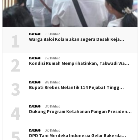
1
DAERAH
916 Dilihat
Warga Baloi Kolam akan segera Desak Keja…
2
DAERAH
852 Dilihat
Kondisi Rumah Memprihatinkan, Takwadi Wa…
3
DAERAH
788 Dilihat
Bupati Brebes Melantik 114 Pejabat Tingg…
4
DAERAH
680 Dilihat
Dukung Program Ketahanan Pangan Presiden…
5
DAERAH
560 Dilihat
DPD Tani Merdeka Indonesia Gelar Rakerda…