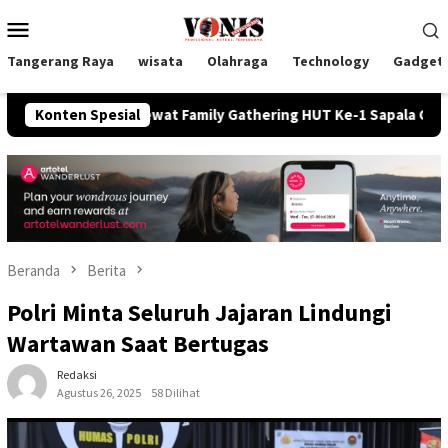
Loncat
Menu
ke
Mobile
konten
Tangerang Raya
wisata
Olahraga
Technology
Gadget
aan Lewat Family Gathering HUT Ke-1 Sapala Consultant RIY La
Konten Spesial
Beranda
Berita
Polri Minta Seluruh Jajaran Lindungi
Wartawan Saat Bertugas
Redaksi
Agustus 26, 2025
58 Dilihat