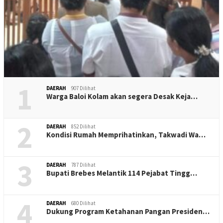
1
DAERAH
907 Dilihat
Warga Baloi Kolam akan segera Desak Keja…
2
DAERAH
852 Dilihat
Kondisi Rumah Memprihatinkan, Takwadi Wa…
3
DAERAH
787 Dilihat
Bupati Brebes Melantik 114 Pejabat Tingg…
4
DAERAH
680 Dilihat
Dukung Program Ketahanan Pangan Presiden…