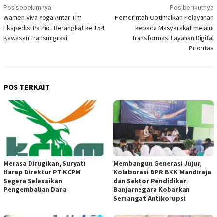
Navigasi
Pos sebelumnya
Pos berikutnya
Wamen Viva Yoga Antar Tim
Pemerintah Optimalkan Pelayanan
pos
Ekspedisi Patriot Berangkat ke 154
kepada Masyarakat melalui
Kawasan Transmigrasi
Transformasi Layanan Digital
Prioritas
POS TERKAIT
Merasa Dirugikan, Suryati
Membangun Generasi Jujur,
Harap Direktur PT KCPM
Kolaborasi BPR BKK Mandiraja
Segera Selesaikan
dan Sektor Pendidikan
Pengembalian Dana
Banjarnegara Kobarkan
Semangat Antikorupsi