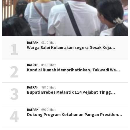
1
DAERAH
911 Dilihat
Warga Baloi Kolam akan segera Desak Keja…
2
DAERAH
852 Dilihat
Kondisi Rumah Memprihatinkan, Takwadi Wa…
3
DAERAH
788 Dilihat
Bupati Brebes Melantik 114 Pejabat Tingg…
4
DAERAH
680 Dilihat
Dukung Program Ketahanan Pangan Presiden…