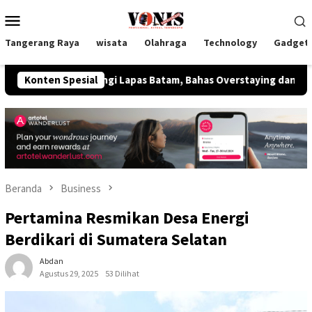
Loncat
Menu
ke
Mobile
konten
Tangerang Raya
wisata
Olahraga
Technology
Gadget
ungi Lapas Batam, Bahas Overstaying dan KUHP Baru
Konten Spesial
Ke
Beranda
Business
Pertamina Resmikan Desa Energi
Berdikari di Sumatera Selatan
Abdan
Agustus 29, 2025
53 Dilihat