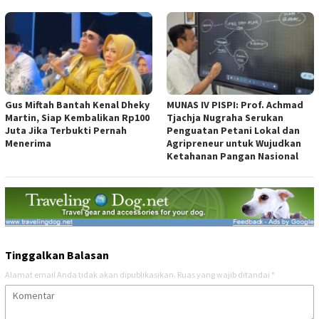
Gus Miftah Bantah Kenal Dheky
MUNAS IV PISPI: Prof. Achmad
Martin, Siap Kembalikan Rp100
Tjachja Nugraha Serukan
Juta Jika Terbukti Pernah
Penguatan Petani Lokal dan
Menerima
Agripreneur untuk Wujudkan
Ketahanan Pangan Nasional
Tinggalkan Balasan
Alamat email Anda tidak akan dipublikasikan.
Ruas yang wajib ditandai
*