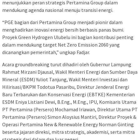
menunjukkan peran strategis Pertamina Group dalam
mendukung agenda nasional menuju transisi energi.
“PGE bagian dari Pertamina Group menjadi pionir dalam
menghadirkan inovasi energi bersih berbasis panas bumi.
Proyek Green Hydrogen Ulubelu ini bagian kontribusi penting
dalam mendukung target Net Zero Emission 2060 yang
dicanangkan pemerintah,” ungkap Fadjar.
Acara groundbreaking turut dihadiri oleh Gubernur Lampung
Rahmat Mirzani Djausal, Wakil Menteri Energi dan Sumber Daya
Mineral (ESDM) Yuliot Tanjung, Wakil Menteri Investasi dan
Hilirisasi/BKPM Todotua Pasaribu, Direktur Jenderal Energi
Baru Terbarukan dan Konservasi Energi (EBTKE) Kementerian
ESDM Eniya Listiani Dewi, B.Eng., M.Eng., IPU, Komisaris Utama
PT Pertamina (Persero) Mochamad Iriawan, Direktur Utama PT
Pertamina (Persero) Simon Aloysius Mantiri, Direktur Proyek &
Operasi Pertamina New & Renewable Energy Norman Ginting
beserta jajaran direksi, mitra strategis, akademisi, serta mitra
strategis dari dalam dan luar negeri.