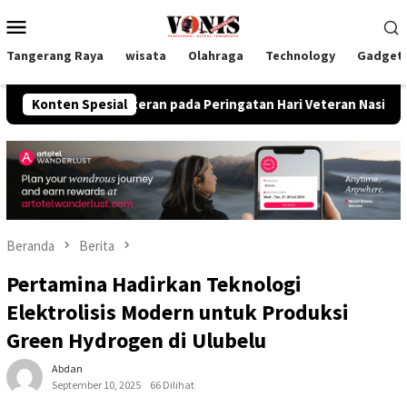
Loncat
Menu
ke
Mobile
konten
Tangerang Raya
wisata
Olahraga
Technology
Gadget
gi Veteran pada Peringatan Hari Veteran Nasional 2026
Konten Spesial
Beranda
Berita
Pertamina Hadirkan Teknologi
Elektrolisis Modern untuk Produksi
Green Hydrogen di Ulubelu
Abdan
September 10, 2025
66 Dilihat