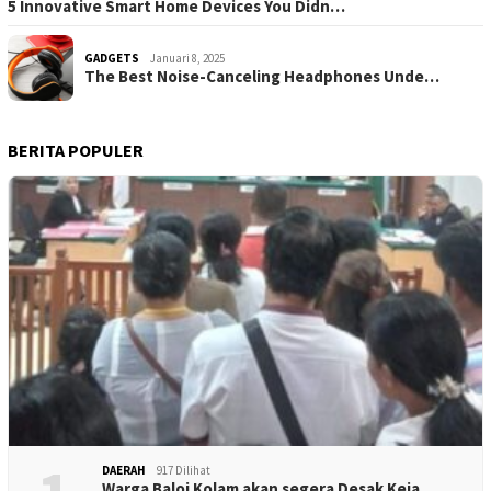
5 Innovative Smart Home Devices You Didn…
GADGETS
Januari 8, 2025
The Best Noise-Canceling Headphones Unde…
BERITA POPULER
DAERAH
917 Dilihat
Warga Baloi Kolam akan segera Desak Keja…