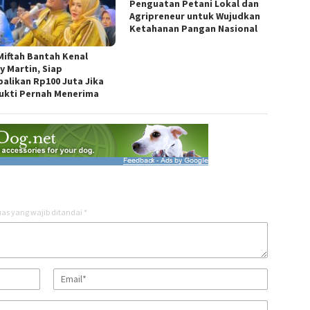
Penguatan Petani Lokal dan
Agripreneur untuk Wujudkan
Ketahanan Pangan Nasional
Miftah Bantah Kenal
y Martin, Siap
alikan Rp100 Juta Jika
ukti Pernah Menerima
as yang wajib ditandai
*