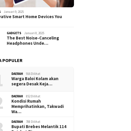
S
Januari 9, 2025
vative Smart Home Devices You
GADGETS
Januari 8, 2025
The Best Noise-Canceling
Headphones Unde…
A POPULER
1
DAERAH
916 Dilihat
Warga Baloi Kolam akan
segera Desak Keja…
2
DAERAH
852 Dilihat
Kondisi Rumah
Memprihatinkan, Takwadi
Wa…
3
DAERAH
788 Dilihat
Bupati Brebes Melantik 114