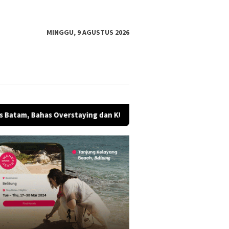
MINGGU, 9 AGUSTUS 2026
taying dan KUHP Baru
Ketua Umum Bunda Milenial Lantik