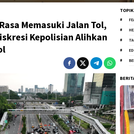
TOPIK
FE
Rasa Memasuki Jalan Tol,
HE
iskresi Kepolisian Alihkan
TA
ol
ED
BE
BERIT