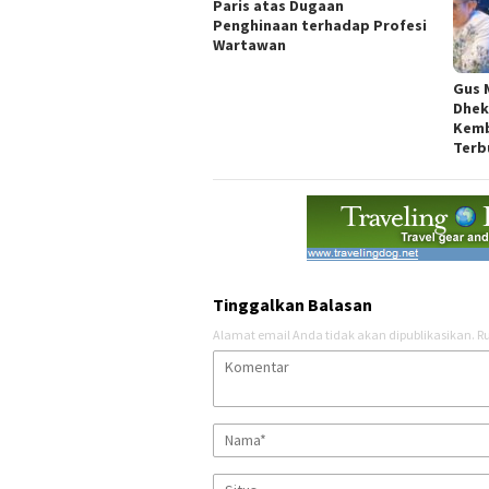
Paris atas Dugaan
Penghinaan terhadap Profesi
Wartawan
Gus 
Dhek
Kemb
Terb
Tinggalkan Balasan
Alamat email Anda tidak akan dipublikasikan.
Ru