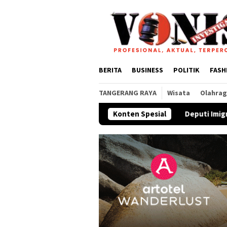
Loncat
ke
konten
BERITA
BUSINESS
POLITIK
FASH
TANGERANG RAYA
Wisata
Olahra
Deputi Imigrasi dan Pemasyarak
Konten Spesial