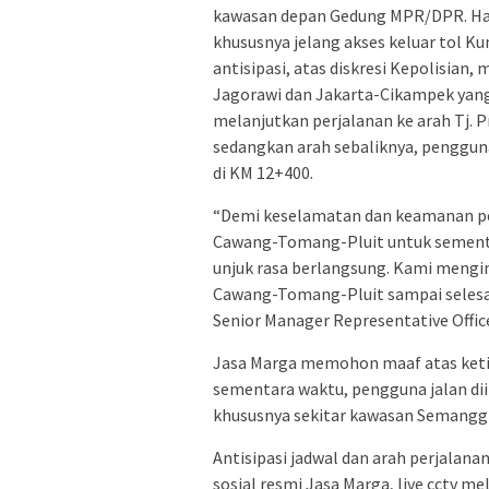
kawasan depan Gedung MPR/DPR. Hal
khususnya jelang akses keluar tol 
antisipasi, atas diskresi Kepolisian,
Jagorawi dan Jakarta-Cikampek yang
melanjutkan perjalanan ke arah Tj.
sedangkan arah sebaliknya, penggun
di KM 12+400.
“Demi keselamatan dan keamanan peng
Cawang-Tomang-Pluit untuk sementar
unjuk rasa berlangsung. Kami mengi
Cawang-Tomang-Pluit sampai selesain
Senior Manager Representative Offic
Jasa Marga memohon maaf atas keti
sementara waktu, pengguna jalan di
khususnya sekitar kawasan Semanggi
Antisipasi jadwal dan arah perjalanan
sosial resmi Jasa Marga, live cctv me