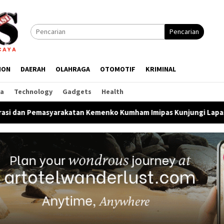
Pencarian
ION
DAERAH
OLAHRAGA
OTOMOTIF
KRIMINAL
ga
Technology
Gadgets
Health
atan Kemenko Kumham Imipas Kunjungi Lapas Batam, Bahas Overs