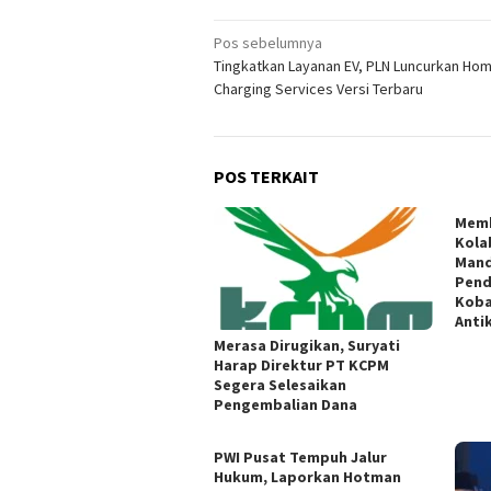
Navigasi
Pos sebelumnya
Tingkatkan Layanan EV, PLN Luncurkan Ho
pos
Charging Services Versi Terbaru
POS TERKAIT
Memb
Kola
Mand
Pend
Koba
Anti
Merasa Dirugikan, Suryati
Harap Direktur PT KCPM
Segera Selesaikan
Pengembalian Dana
PWI Pusat Tempuh Jalur
Hukum, Laporkan Hotman