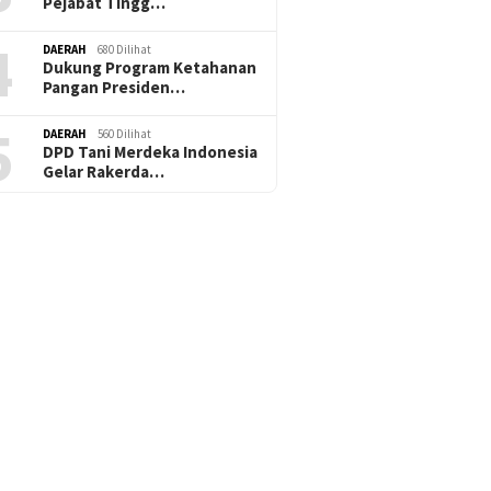
Pejabat Tingg…
4
DAERAH
680 Dilihat
Dukung Program Ketahanan
Pangan Presiden…
5
DAERAH
560 Dilihat
DPD Tani Merdeka Indonesia
Gelar Rakerda…