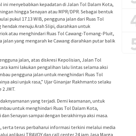
 ini menyebabkan kepadatan di Jalan Tol Dalam Kota,
Kuningan hingga Senayan atau MPR/DPR. Sebagai bentuk
 mulai pukul 17.13 WIB, pengguna jalan dari Ruas Tol
 hendak menuju Arah Slipi, diarahkan untuk
 Priok atau menghindari Ruas Tol Cawang-Tomang-Pluit,
a jalan yang mengarah ke Cawang diarahkan putar balik
guna jalan, atas diskresi Kepolisian, Jalan Tol
a kami lakukan pengalihan lalu lintas selama aksi
mbau pengguna jalan untuk menghindari Ruas Tol
ya aksi unjuk rasa,” Ujar Ginanjar Rakhmanto selaku
e 2 JMT.
daknyamanan yang terjadi. Demi keamanan, untuk
imbau untuk menghindari Ruas Tol Dalam Kota,
 dan Senayan sampai dengan berakhirnya aksi masa.
, serta terus perbaharui informasi terkini melalui media
lalui aplikasi TRAVOY dan call center 24 jam Jasa Marga