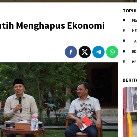
TOPIK
FE
utih Menghapus Ekonomi
HE
TA
ED
BE
BERIT