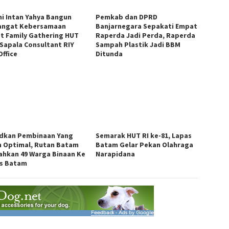
i Intan Yahya Bangun
Pemkab dan DPRD
ngat Kebersamaan
Banjarnegara Sepakati Empat
t Family Gathering HUT
Raperda Jadi Perda, Raperda
 Sapala Consultant RIY
Sampah Plastik Jadi BBM
Office
Ditunda
dkan Pembinaan Yang
Semarak HUT RI ke-81, Lapas
h Optimal, Rutan Batam
Batam Gelar Pekan Olahraga
ahkan 49 Warga Binaan Ke
Narapidana
s Batam