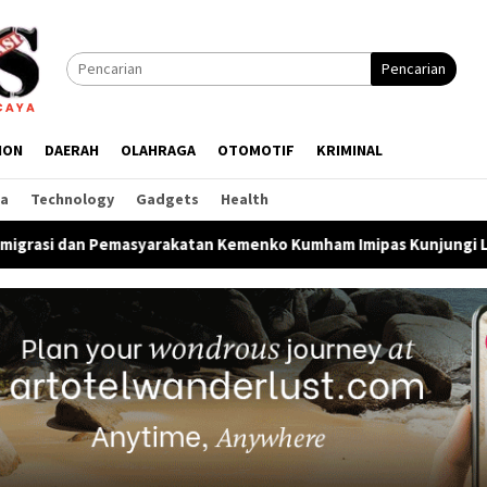
Pencarian
ION
DAERAH
OLAHRAGA
OTOMOTIF
KRIMINAL
ga
Technology
Gadgets
Health
arakatan Kemenko Kumham Imipas Kunjungi Lapas Batam, Bahas O