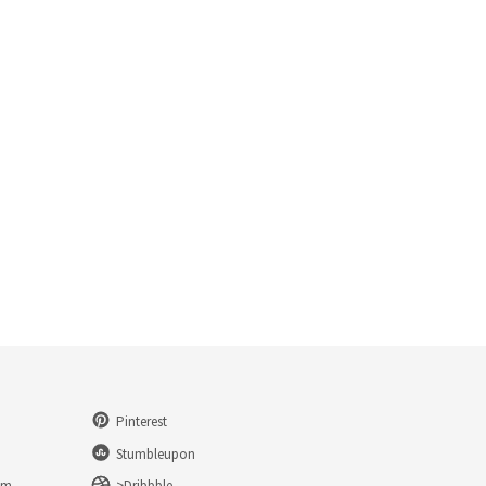
Pinterest
Stumbleupon
am
>Dribbble