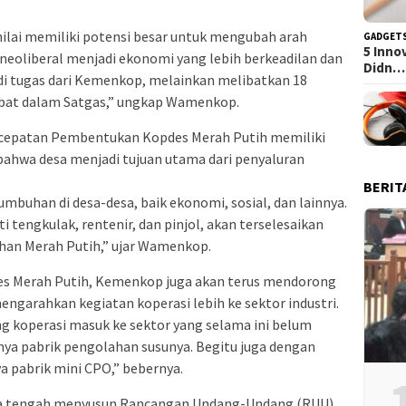
ilai memiliki potensi besar untuk mengubah arah
GADGET
5 Inno
neoliberal menjadi ekonomi yang lebih berkeadilan dan
Didn…
jadi tugas dari Kemenkop, melainkan melibatkan 18
ibat dalam Satgas,” ungkap Wamenkop.
epatan Pembentukan Kopdes Merah Putih memiliki
ahwa desa menjadi tujuan utama dari penyaluran
BERIT
mbuhan di desa-desa, baik ekonomi, sosial, dan lainnya.
i tengkulak, rentenir, dan pinjol, akan terselesaikan
han Merah Putih,” ujar Wamenkop.
s Merah Putih, Kemenkop juga akan terus mendorong
engarahkan kegiatan koperasi lebih ke sektor industri.
 koperasi masuk ke sektor yang selama ini belum
unya pabrik pengolahan susunya. Begitu juga dengan
a pabrik mini CPO,” bebernya.
a tengah menyusun Rancangan Undang-Undang (RUU)