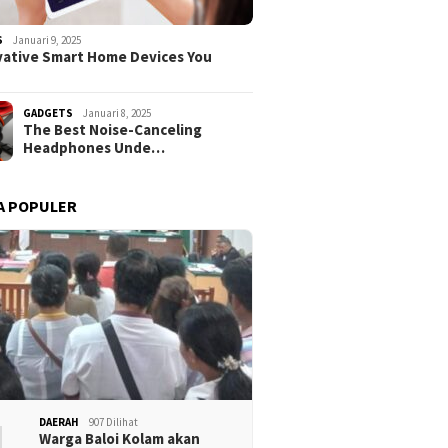
S
Januari 9, 2025
vative Smart Home Devices You
GADGETS
Januari 8, 2025
The Best Noise-Canceling
Headphones Unde…
A POPULER
1
DAERAH
907 Dilihat
Warga Baloi Kolam akan