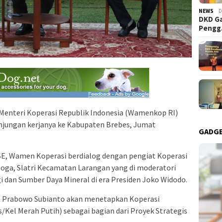
NEWS
D
DKD Ga
Peng
 Menteri Koperasi Republik Indonesia (Wamenkop RI)
njungan kerjanya ke Kabupaten Brebes, Jumat
GADG
SE, Wamen Koperasi berdialog dengan pengiat Koperasi
soga, Slatri Kecamatan Larangan yang di moderatori
 dan Sumber Daya Mineral di era Presiden Joko Widodo.
 Prabowo Subianto akan menetapkan Koperasi
Kel Merah Putih) sebagai bagian dari Proyek Strategis