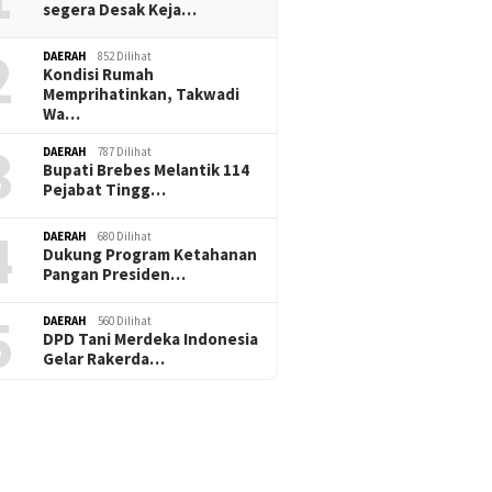
segera Desak Keja…
2
DAERAH
852 Dilihat
Kondisi Rumah
Memprihatinkan, Takwadi
Wa…
3
DAERAH
787 Dilihat
Bupati Brebes Melantik 114
Pejabat Tingg…
4
DAERAH
680 Dilihat
Dukung Program Ketahanan
Pangan Presiden…
5
DAERAH
560 Dilihat
DPD Tani Merdeka Indonesia
Gelar Rakerda…