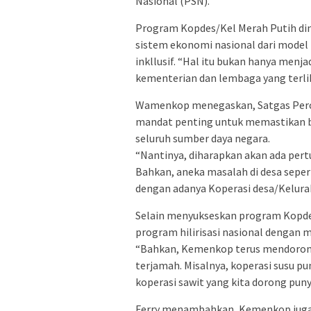
Nasional (PSN).
Program Kopdes/Kel Merah Putih din
sistem ekonomi nasional dari model 
inkllusif. “Hal itu bukan hanya men
kementerian dan lembaga yang terl
Wamenkop menegaskan, Satgas Perc
mandat penting untuk memastikan b
seluruh sumber daya negara.
“Nantinya, diharapkan akan ada pertu
Bahkan, aneka masalah di desa sepert
dengan adanya Koperasi desa/Kelura
Selain menyukseskan program Kopde
program hilirisasi nasional dengan m
“Bahkan, Kemenkop terus mendorong
terjamah. Misalnya, koperasi susu p
koperasi sawit yang kita dorong puny
Ferry menambahkan, Kemenkop jug