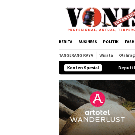
Loncat
ke
konten
BERITA
BUSINESS
POLITIK
FASH
TANGERANG RAYA
Wisata
Olahra
Konten Spesial
Deputi Imigrasi dan Pemasy