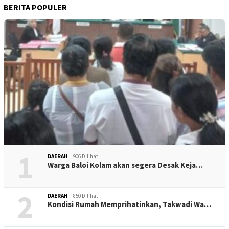
BERITA POPULER
1
DAERAH
906 Dilihat
Warga Baloi Kolam akan segera Desak Keja…
2
DAERAH
850 Dilihat
Kondisi Rumah Memprihatinkan, Takwadi Wa…