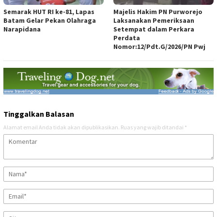
Semarak HUT RI ke-81, Lapas
Majelis Hakim PN Purworejo
Batam Gelar Pekan Olahraga
Laksanakan Pemeriksaan
Narapidana
Setempat dalam Perkara
Perdata
Nomor:12/Pdt.G/2026/PN Pwj
Tinggalkan Balasan
Alamat email Anda tidak akan dipublikasikan.
Ruas yang wajib ditandai
*