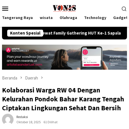
Loncat
Menu
ke
Mobile
konten
Tangerang Raya
wisata
Olahraga
Technology
Gadget
samaan Lewat Family Gathering HUT Ke-1 Sapala Consultant RIY 
Konten Spesial
Beranda
Daerah
Kolaborasi Warga RW 04 Dengan
Kelurahan Pondok Bahar Karang Tengah
Ciptakan Lingkungan Sehat Dan Bersih
Redaksi
Oktober 18, 2025
61 Dilihat