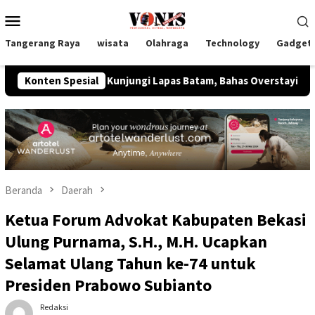
Loncat
Menu
ke
Mobile
konten
Tangerang Raya
wisata
Olahraga
Technology
Gadget
as Kunjungi Lapas Batam, Bahas Overstaying dan KUHP Baru
Konten Spesial
Beranda
Daerah
Ketua Forum Advokat Kabupaten Bekasi
Ulung Purnama, S.H., M.H. Ucapkan
Selamat Ulang Tahun ke-74 untuk
Presiden Prabowo Subianto
Redaksi