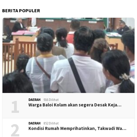
BERITA POPULER
1
DAERAH
916 Dilihat
Warga Baloi Kolam akan segera Desak Keja…
2
DAERAH
852 Dilihat
Kondisi Rumah Memprihatinkan, Takwadi Wa…