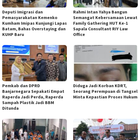
Deputi Imigrasi dan
Rahmi Intan Yahya Bangun
Pemasyarakatan Kemenko
Semangat Kebersamaan Lewat
Kumham Imipas Kunjungi Lapas
Family Gathering HUT Ke-1
Batam, Bahas Overstaying dan
Sapala Consultant RIY Law
KUHP Baru
Office
Pemkab dan DPRD
Diduga Jadi Korban KDRT,
Banjarnegara Sepakati Empat
Seorang Perempuan di Tangsel
Raperda Jadi Perda, Raperda
Minta Kepastian Proses Hukum
Sampah Plastik Jadi BBM
Ditunda