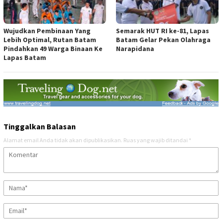
Wujudkan Pembinaan Yang
Semarak HUT RI ke-81, Lapas
Lebih Optimal, Rutan Batam
Batam Gelar Pekan Olahraga
Pindahkan 49 Warga Binaan Ke
Narapidana
Lapas Batam
Tinggalkan Balasan
Alamat email Anda tidak akan dipublikasikan.
Ruas yang wajib ditandai
*