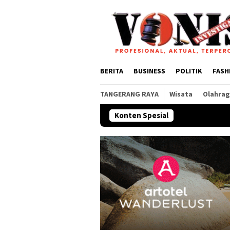
Loncat
ke
konten
BERITA
BUSINESS
POLITIK
FASH
TANGERANG RAYA
Wisata
Olahra
Konten Spesial
Rahmi Intan Y