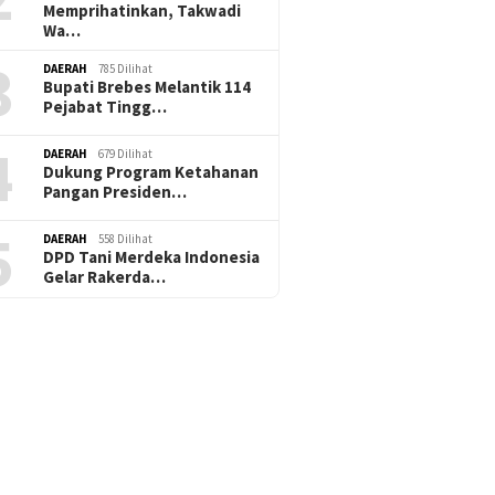
Memprihatinkan, Takwadi
Wa…
3
DAERAH
785 Dilihat
Bupati Brebes Melantik 114
Pejabat Tingg…
4
DAERAH
679 Dilihat
Dukung Program Ketahanan
Pangan Presiden…
5
DAERAH
558 Dilihat
DPD Tani Merdeka Indonesia
Gelar Rakerda…