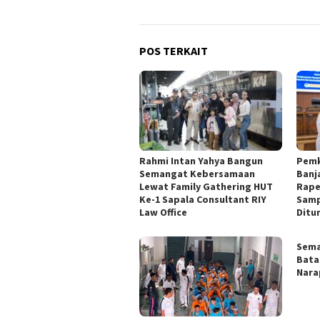
POS TERKAIT
Rahmi Intan Yahya Bangun
Pemk
Semangat Kebersamaan
Banj
Lewat Family Gathering HUT
Rape
Ke-1 Sapala Consultant RIY
Samp
Law Office
Ditu
Sema
Bata
Nara