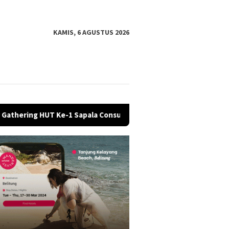
KAMIS, 6 AGUSTUS 2026
Ke-1 Sapala Consultant RIY Law Office
Pemkab dan DPRD 