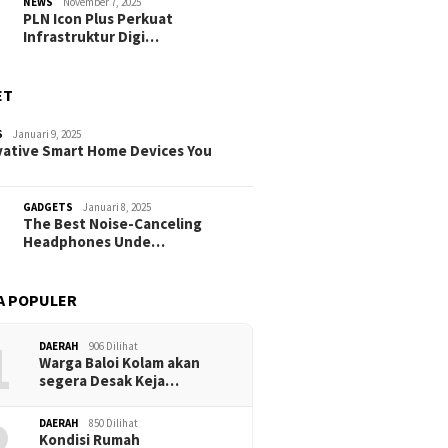
NEWS
November 7, 2025
PLN Icon Plus Perkuat
Infrastruktur Digi…
ET
S
Januari 9, 2025
vative Smart Home Devices You
GADGETS
Januari 8, 2025
The Best Noise-Canceling
Headphones Unde…
A POPULER
1
DAERAH
906 Dilihat
Warga Baloi Kolam akan
segera Desak Keja…
2
DAERAH
850 Dilihat
Kondisi Rumah