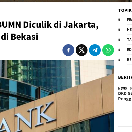
TOPIK
FE
UMN Diculik di Jakarta,
HE
di Bekasi
TA
ED
BE
BERIT
NEWS
D
DKD Ga
Peng