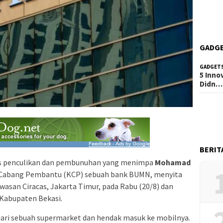
GADG
GADGET
5 Inno
Didn…
BERIT
s penculikan dan pembunuhan yang menimpa
Mohamad
r Cabang Pembantu (KCP) sebuah bank BUMN, menyita
awasan Ciracas, Jakarta Timur, pada Rabu (20/8) dan
 Kabupaten Bekasi.
dari sebuah supermarket dan hendak masuk ke mobilnya.