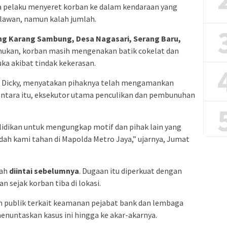
a pelaku menyeret korban ke dalam kendaraan yang
awan, namun kalah jumlah.
g Karang Sambung, Desa Nagasari, Serang Baru,
temukan, korban masih mengenakan batik cokelat dan
ka akibat tindak kekerasan.
P Dicky, menyatakan pihaknya telah mengamankan
entara itu, eksekutor utama penculikan dan pembunuhan
dikan untuk mengungkap motif dan pihak lain yang
udah kami tahan di Mapolda Metro Jaya,” ujarnya, Jumat
dah
diintai sebelumnya
. Dugaan itu diperkuat dengan
n sejak korban tiba di lokasi.
 publik terkait keamanan pejabat bank dan lembaga
nuntaskan kasus ini hingga ke akar-akarnya.