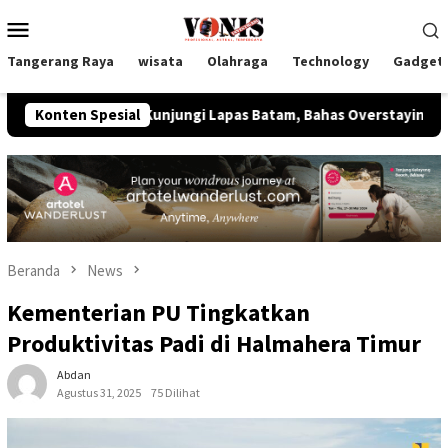
Loncat
Menu
ke
Mobile
konten
Tangerang Raya
wisata
Olahraga
Technology
Gadget
 Imipas Kunjungi Lapas Batam, Bahas Overstaying dan KUHP Bar
Konten Spesial
Beranda
News
Kementerian PU Tingkatkan
Produktivitas Padi di Halmahera Timur
Abdan
Agustus 31, 2025
75 Dilihat