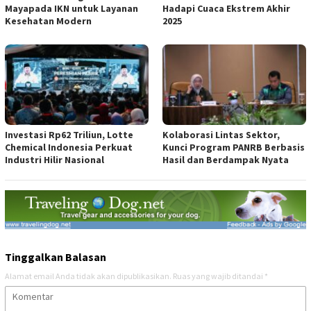
Mayapada IKN untuk Layanan
Hadapi Cuaca Ekstrem Akhir
Kesehatan Modern
2025
Investasi Rp62 Triliun, Lotte
Kolaborasi Lintas Sektor,
Chemical Indonesia Perkuat
Kunci Program PANRB Berbasis
Industri Hilir Nasional
Hasil dan Berdampak Nyata
Tinggalkan Balasan
Alamat email Anda tidak akan dipublikasikan.
Ruas yang wajib ditandai
*