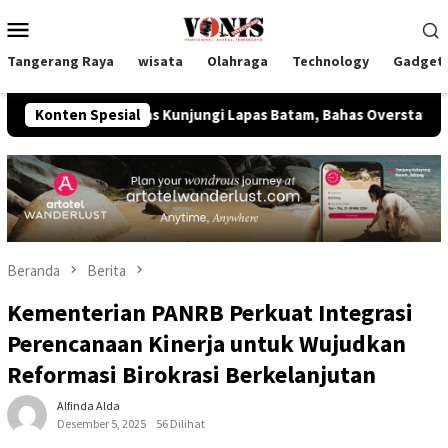
Loncat
Menu
ke
Mobile
konten
Tangerang Raya
wisata
Olahraga
Technology
Gadget
ham Imipas Kunjungi Lapas Batam, Bahas Overstaying dan KUHP
Konten Spesial
Beranda
Berita
Kementerian PANRB Perkuat Integrasi
Perencanaan Kinerja untuk Wujudkan
Reformasi Birokrasi Berkelanjutan
Alfinda Alda
Desember 5, 2025
56 Dilihat