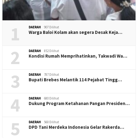
1
DAERAH
907 Dilihat
Warga Baloi Kolam akan segera Desak Keja…
2
DAERAH
852 Dilihat
Kondisi Rumah Memprihatinkan, Takwadi Wa…
3
DAERAH
787 Dilihat
Bupati Brebes Melantik 114 Pejabat Tingg…
4
DAERAH
680 Dilihat
Dukung Program Ketahanan Pangan Presiden…
5
DAERAH
560 Dilihat
DPD Tani Merdeka Indonesia Gelar Rakerda…