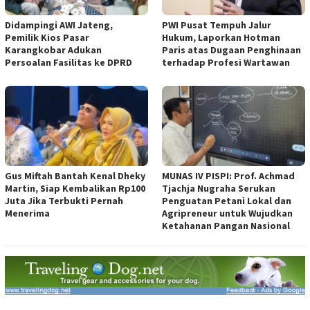
Didampingi AWI Jateng,
PWI Pusat Tempuh Jalur
Pemilik Kios Pasar
Hukum, Laporkan Hotman
Karangkobar Adukan
Paris atas Dugaan Penghinaan
Persoalan Fasilitas ke DPRD
terhadap Profesi Wartawan
Gus Miftah Bantah Kenal Dheky
MUNAS IV PISPI: Prof. Achmad
Martin, Siap Kembalikan Rp100
Tjachja Nugraha Serukan
Juta Jika Terbukti Pernah
Penguatan Petani Lokal dan
Menerima
Agripreneur untuk Wujudkan
Ketahanan Pangan Nasional