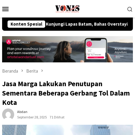
Loncat
Menu
ke
Mobile
konten
ipas Kunjungi Lapas Batam, Bahas Overstaying dan KUHP Baru
Konten Spesial
Beranda
Berita
Jasa Marga Lakukan Penutupan
Sementara Beberapa Gerbang Tol Dalam
Kota
Abdan
September 28, 2025
71 Dilihat