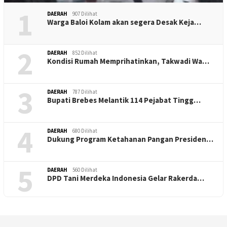
1
DAERAH
907 Dilihat
Warga Baloi Kolam akan segera Desak Keja…
2
DAERAH
852 Dilihat
Kondisi Rumah Memprihatinkan, Takwadi Wa…
3
DAERAH
787 Dilihat
Bupati Brebes Melantik 114 Pejabat Tingg…
4
DAERAH
680 Dilihat
Dukung Program Ketahanan Pangan Presiden…
5
DAERAH
560 Dilihat
DPD Tani Merdeka Indonesia Gelar Rakerda…