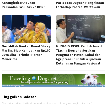
Karangkobar Adukan
Paris atas Dugaan Penghinaan
Persoalan Fasilitas ke DPRD
terhadap Profesi Wartawan
Gus Miftah Bantah Kenal Dheky
MUNAS IV PISPI: Prof. Achmad
Martin, Siap Kembalikan Rp100
Tjachja Nugraha Serukan
Juta Jika Terbukti Pernah
Penguatan Petani Lokal dan
Menerima
Agripreneur untuk Wujudkan
Ketahanan Pangan Nasional
Tinggalkan Balasan
Alamat email Anda tidak akan dipublikasikan.
Ruas yang wajib ditandai
*