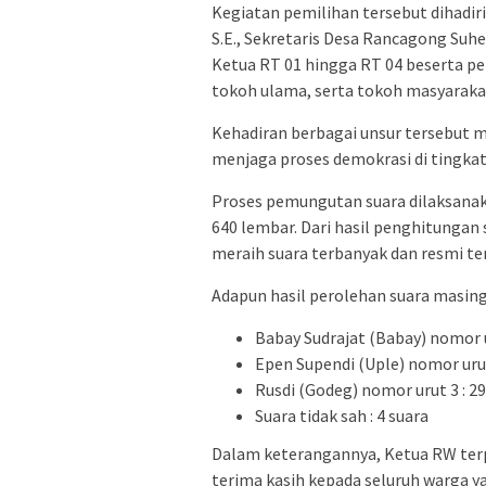
Kegiatan pemilihan tersebut dihadir
S.E., Sekretaris Desa Rancagong Suhe
Ketua RT 01 hingga RT 04 beserta p
tokoh ulama, serta tokoh masyaraka
Kehadiran berbagai unsur tersebut m
menjaga proses demokrasi di tingkat
Proses pemungutan suara dilaksanak
640 lembar. Dari hasil penghitungan 
meraih suara terbanyak dan resmi te
Adapun hasil perolehan suara masing
Babay Sudrajat (Babay) nomor u
Epen Supendi (Uple) nomor urut
Rusdi (Godeg) nomor urut 3 : 29
Suara tidak sah : 4 suara
Dalam keterangannya, Ketua RW terp
terima kasih kepada seluruh warga 