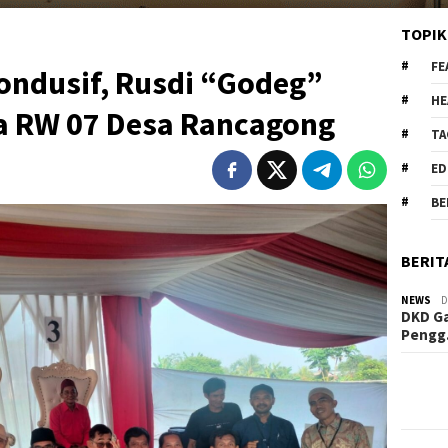
TOPIK
FE
ondusif, Rusdi “Godeg”
HE
ua RW 07 Desa Rancagong
TA
ED
BE
BERIT
NEWS
D
DKD Ga
Peng