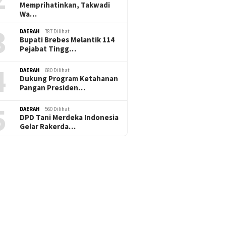
Memprihatinkan, Takwadi
Wa…
3
DAERAH
787 Dilihat
Bupati Brebes Melantik 114
Pejabat Tingg…
4
DAERAH
680 Dilihat
Dukung Program Ketahanan
Pangan Presiden…
5
DAERAH
560 Dilihat
DPD Tani Merdeka Indonesia
Gelar Rakerda…