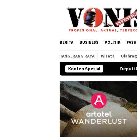
Loncat
ke
konten
BERITA
BUSINESS
POLITIK
FASH
TANGERANG RAYA
Wisata
Olahra
Konten Spesial
Deputi Imigrasi dan Pemasyara