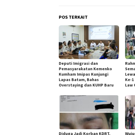
POS TERKAIT
Deputi Imigrasi dan
Rahm
Pemasyarakatan Kemenko
Sema
Kumham Imipas Kunjungi
Lewa
Lapas Batam, Bahas
Ke-1
Overstaying dan KUHP Baru
Law 
Diduga Jadi Korban KDRT,
Wuju