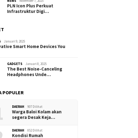
NEWS
November 7, 2025
PLN Icon Plus Perkuat
Infrastruktur Digi…
ET
S
Januari 9, 2025
vative Smart Home Devices You
GADGETS
Januari 8, 2025
The Best Noise-Canceling
Headphones Unde…
A POPULER
1
DAERAH
907 Dilihat
Warga Baloi Kolam akan
segera Desak Keja…
2
DAERAH
852 Dilihat
Kondisi Rumah