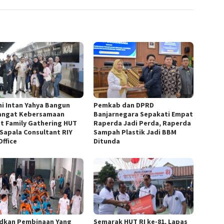
i Intan Yahya Bangun
Pemkab dan DPRD
ngat Kebersamaan
Banjarnegara Sepakati Empat
t Family Gathering HUT
Raperda Jadi Perda, Raperda
 Sapala Consultant RIY
Sampah Plastik Jadi BBM
Office
Ditunda
dkan Pembinaan Yang
Semarak HUT RI ke-81, Lapas