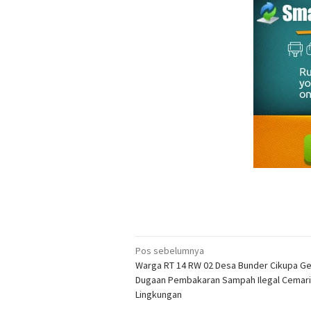
Navigasi
Pos sebelumnya
Warga RT 14 RW 02 Desa Bunder Cikupa G
pos
Dugaan Pembakaran Sampah Ilegal Cemari
Lingkungan