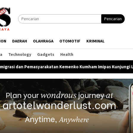
Pencarian
ION
DAERAH
OLAHRAGA
OTOMOTIF
KRIMINAL
ga
Technology
Gadgets
Health
katan Kemenko Kumham Imipas Kunjungi Lapas Batam, Bahas Ove