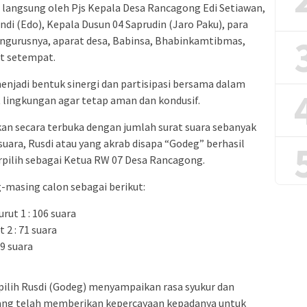
i langsung oleh Pjs Kepala Desa Rancagong Edi Setiawan,
ndi (Edo), Kepala Dusun 04 Saprudin (Jaro Paku), para
engurusnya, aparat desa, Babinsa, Bhabinkamtibmas,
t setempat.
enjadi bentuk sinergi dan partisipasi bersama dalam
 lingkungan agar tetap aman dan kondusif.
an secara terbuka dengan jumlah surat suara sebanyak
suara, Rusdi atau yang akrab disapa “Godeg” berhasil
rpilih sebagai Ketua RW 07 Desa Rancagong.
-masing calon sebagai berikut:
rut 1 : 106 suara
 2 : 71 suara
9 suara
ilih Rusdi (Godeg) menyampaikan rasa syukur dan
yang telah memberikan kepercayaan kepadanya untuk