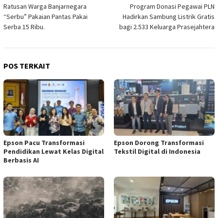
Ratusan Warga Banjarnegara
Program Donasi Pegawai PLN
pos
“Serbu” Pakaian Pantas Pakai
Hadirkan Sambung Listrik Gratis
Serba 15 Ribu.
bagi 2.533 Keluarga Prasejahtera
POS TERKAIT
Epson Pacu Transformasi
Epson Dorong Transformasi
Pendidikan Lewat Kelas Digital
Tekstil Digital di Indonesia
Berbasis AI