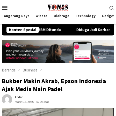
Loncat
Menu
ke
Mobile
konten
Tangerang Raya
wisata
Olahraga
Technology
Gadget
tik Jadi BBM Ditunda
Konten Spesial
Diduga Jadi Korban KDRT, Seorang 
Beranda
Business
Bukber Makin Akrab, Epson Indonesia
Ajak Media Main Padel
Abdan
Maret 12, 2026
52 Dilihat