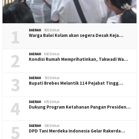
1
DAERAH
905 Dilihat
Warga Baloi Kolam akan segera Desak Keja…
2
DAERAH
850 Dilihat
Kondisi Rumah Memprihatinkan, Takwadi Wa…
3
DAERAH
785 Dilihat
Bupati Brebes Melantik 114 Pejabat Tingg…
4
DAERAH
678 Dilihat
Dukung Program Ketahanan Pangan Presiden…
5
DAERAH
558 Dilihat
DPD Tani Merdeka Indonesia Gelar Rakerda…