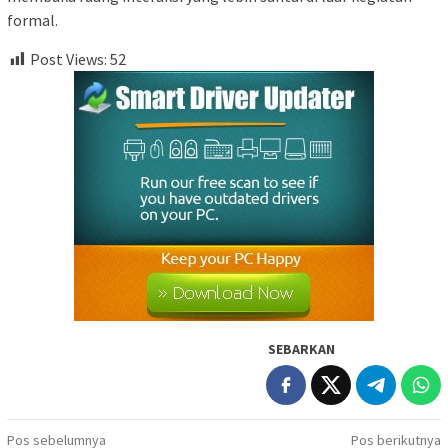
formal.
Post Views:
52
SEBARKAN
Navigasi
Pos sebelumnya
Pos berikutnya