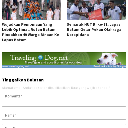
Wujudkan Pembinaan Yang
Semarak HUT RI ke-81, Lapas
Lebih Optimal, Rutan Batam
Batam Gelar Pekan Olahraga
Pindahkan 49 Warga Binaan Ke
Narapidana
Lapas Batam
Tinggalkan Balasan
Alamat email Anda tidak akan dipublikasikan.
Ruas yang wajib ditandai
*