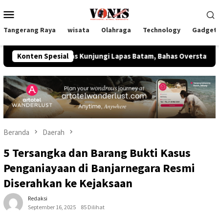
Loncat
Menu
ke
Mobile
konten
Tangerang Raya
wisata
Olahraga
Technology
Gadget
 Imipas Kunjungi Lapas Batam, Bahas Overstaying dan KUHP Bar
Konten Spesial
Beranda
Daerah
5 Tersangka dan Barang Bukti Kasus
Penganiayaan di Banjarnegara Resmi
Diserahkan ke Kejaksaan
Redaksi
September 16, 2025
85 Dilihat