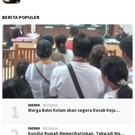
BERITA POPULER
1
DAERAH
915 Dilihat
Warga Baloi Kolam akan segera Desak Keja…
2
DAERAH
852 Dilihat
Kondisi Rumah Memprihatinkan, Takwadi Wa…