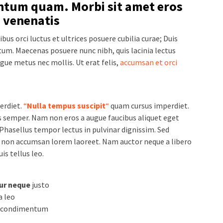
ntum quam. Morbi sit amet eros
 venenatis
us orci luctus et ultrices posuere cubilia curae; Duis
um. Maecenas posuere nunc nibh, quis lacinia lectus
gue metus nec mollis. Ut erat felis,
accumsan et orci
erdiet.
“
Nulla tempus suscipit
“
quam cursus imperdiet.
s semper. Nam non eros a augue faucibus aliquet eget
Phasellus tempor lectus in pulvinar dignissim. Sed
n, non accumsan lorem laoreet. Nam auctor neque a libero
s tellus leo.
ur neque
justo
ia leo
es condimentum