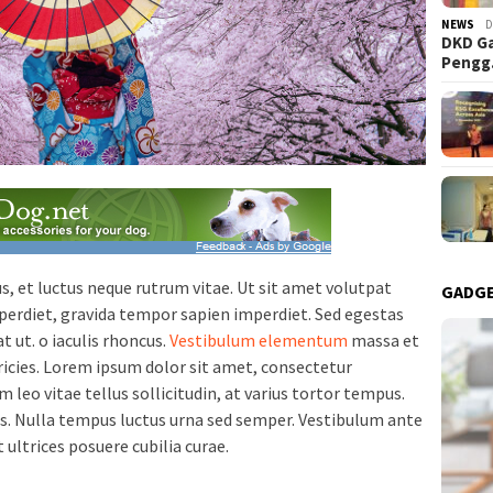
NEWS
D
DKD Ga
Peng
 et luctus neque rutrum vitae. Ut sit amet volutpat
GADG
erdiet, gravida tempor sapien imperdiet. Sed egestas
t ut. o iaculis rhoncus.
Vestibulum elementum
massa et
ltricies. Lorem ipsum dolor sit amet, consectetur
 leo vitae tellus sollicitudin, at varius tortor tempus.
tis. Nulla tempus luctus urna sed semper. Vestibulum ante
t ultrices posuere cubilia curae.