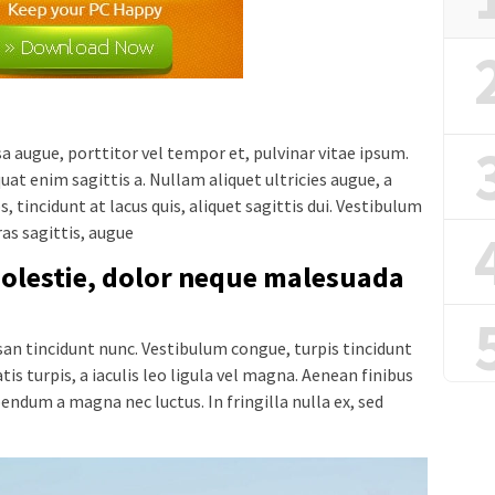
a augue, porttitor vel tempor et, pulvinar vitae ipsum.
quat enim sagittis a. Nullam aliquet ultricies augue, a
, tincidunt at lacus quis, aliquet sagittis dui. Vestibulum
ras sagittis, augue
molestie, dolor neque malesuada
msan tincidunt nunc. Vestibulum congue, turpis tincidunt
is turpis, a iaculis leo ligula vel magna. Aenean finibus
ndum a magna nec luctus. In fringilla nulla ex, sed