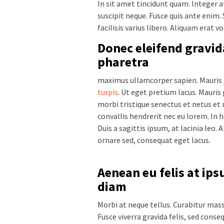
In sit amet tincidunt quam. Integer at
suscipit neque. Fusce quis ante enim. 
facilisis varius libero. Aliquam erat v
Donec eleifend gravid
pharetra
maximus ullamcorper sapien. Mauris j
turpis
. Ut eget pretium lacus. Mauris
morbi tristique senectus et netus et
convallis hendrerit nec eu lorem. In 
Duis a sagittis ipsum, at lacinia leo.
ornare sed, consequat eget lacus.
Aenean eu felis at ip
diam
Morbi at neque tellus. Curabitur mass
Fusce viverra gravida felis, sed conse