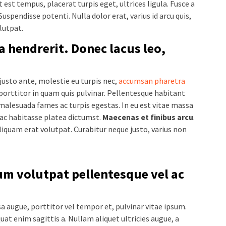
 est tempus, placerat turpis eget, ultrices ligula. Fusce a
Suspendisse potenti. Nulla dolor erat, varius id arcu quis,
olutpat.
a hendrerit. Donec lacus leo,
usto ante, molestie eu turpis nec,
accumsan pharetra
 porttitor in quam quis pulvinar. Pellentesque habitant
 malesuada fames ac turpis egestas. In eu est vitae massa
hac habitasse platea dictumst.
Maecenas et finibus arcu
.
 Aliquam erat volutpat. Curabitur neque justo, varius non
sum volutpat pellentesque vel ac
a augue, porttitor vel tempor et, pulvinar vitae ipsum.
quat enim sagittis a. Nullam aliquet ultricies augue, a