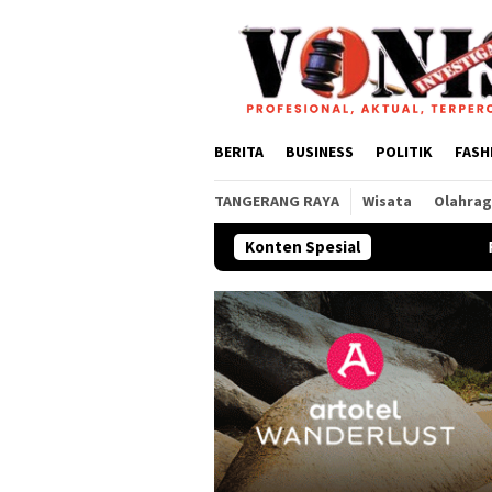
Loncat
ke
konten
BERITA
BUSINESS
POLITIK
FASH
TANGERANG RAYA
Wisata
Olahra
Konten Spesial
Rahmi Intan Yahya Bang