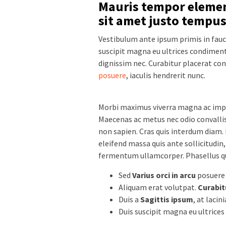
Mauris tempor eleme
sit amet justo tempus
Vestibulum ante ipsum primis in faucib
suscipit magna eu ultrices condiment
dignissim nec. Curabitur placerat con
posuere
, iaculis hendrerit nunc.
Morbi maximus viverra magna ac imp
Maecenas ac metus nec odio convalli
non sapien. Cras quis interdum diam. 
eleifend massa quis ante sollicitudi
fermentum ullamcorper. Phasellus qui
Sed
Varius orci in arcu
posuere
Aliquam erat volutpat.
Curabit
Duis a
Sagittis ipsum
, at lacin
Duis suscipit magna eu ultric