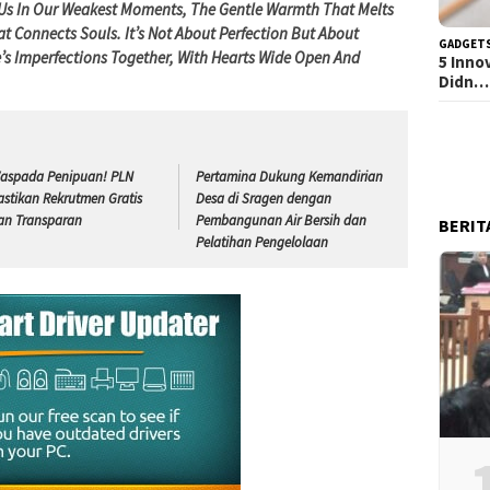
s Us In Our Weakest Moments, The Gentle Warmth That Melts
 Connects Souls. It’s Not About Perfection But About
GADGET
’s Imperfections Together, With Hearts Wide Open And
5 Inno
Didn…
aspada Penipuan! PLN
Pertamina Dukung Kemandirian
astikan Rekrutmen Gratis
Desa di Sragen dengan
an Transparan
Pembangunan Air Bersih dan
BERIT
Pelatihan Pengelolaan