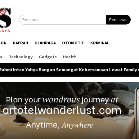
Pencarian
ION
DAERAH
OLAHRAGA
OTOMOTIF
KRIMINAL
ga
Technology
Gadgets
Health
un Semangat Kebersamaan Lewat Family Gathering HUT Ke-1 Sapal