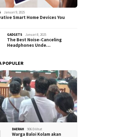
S
Januari 9, 2025
vative Smart Home Devices You
GADGETS
Januari 8, 2025
The Best Noise-Canceling
Headphones Unde…
A POPULER
1
DAERAH
906 Dilihat
Warga Baloi Kolam akan