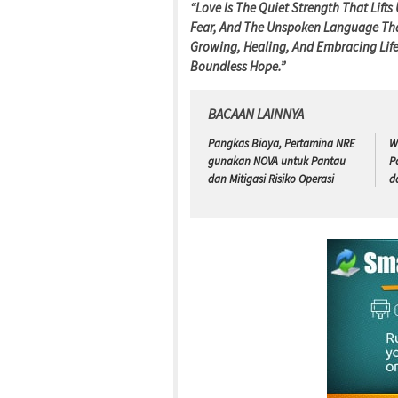
“Love Is The Quiet Strength That Lift
Fear, And The Unspoken Language That
Growing, Healing, And Embracing Life
Boundless Hope.”
BACAAN LAINNYA
Pangkas Biaya, Pertamina NRE
W
gunakan NOVA untuk Pantau
P
dan Mitigasi Risiko Operasi
d