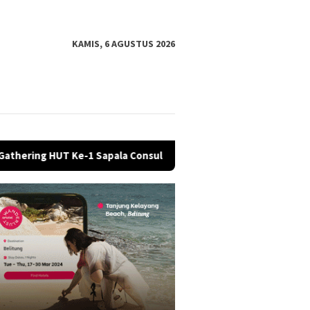
KAMIS, 6 AGUSTUS 2026
a Consultant RIY Law Office
Pemkab dan DPRD Banjarneg