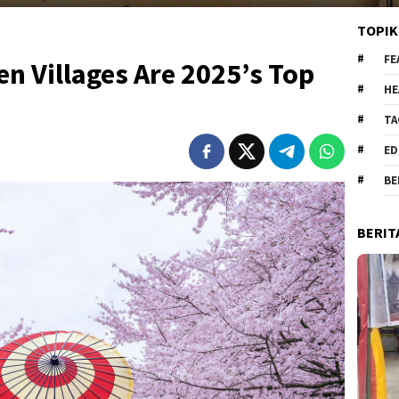
TOPIK
FE
n Villages Are 2025’s Top
HE
TA
ED
BE
BERIT