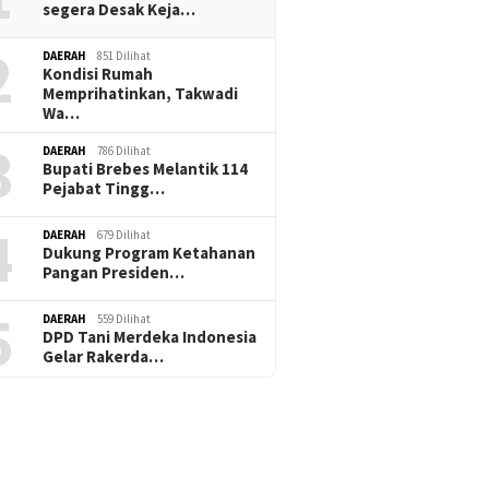
segera Desak Keja…
2
DAERAH
851 Dilihat
Kondisi Rumah
Memprihatinkan, Takwadi
Wa…
3
DAERAH
786 Dilihat
Bupati Brebes Melantik 114
Pejabat Tingg…
4
DAERAH
679 Dilihat
Dukung Program Ketahanan
Pangan Presiden…
5
DAERAH
559 Dilihat
DPD Tani Merdeka Indonesia
Gelar Rakerda…