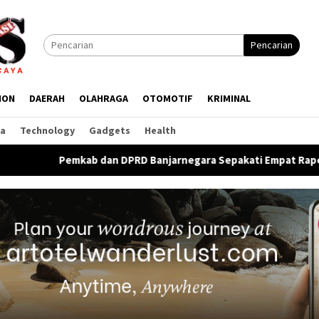
Pencarian
ION
DAERAH
OLAHRAGA
OTOMOTIF
KRIMINAL
ga
Technology
Gadgets
Health
 dan DPRD Banjarnegara Sepakati Empat Raperda Jadi Perda, Ra