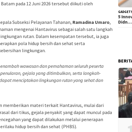
A Batam pada 12 Juni 2026 tersebut diikuti oleh
GADGET
5 Inno
Didn…
Kepala Subseksi Pelayanan Tahanan,
Ramadina Umaro
,
man mengenai Hantavirus sebagai salah satu langkah
lingkungan rutan. Dalam kesempatan tersebut, ia juga
rapkan pola hidup bersih dan sehat serta
ebersihan lingkungan.
BERIT
at menambah wawasan dan pemahaman seluruh peserta
penularan, gejala yang ditimbulkan, serta langkah-
apat menciptakan lingkungan rutan yang sehat dan
an memberikan materi terkait Hantavirus, mulai dari
al dari tikus, gejala penyakit yang dapat muncul pada
encegahan yang dapat dilakukan melalui penerapan
perilaku hidup bersih dan sehat (PHBS).