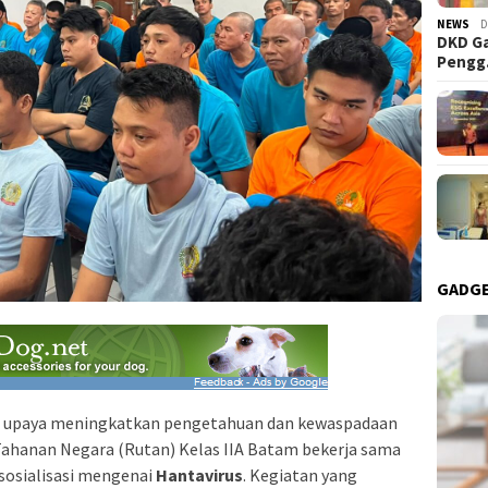
NEWS
D
DKD Ga
Peng
GADG
 upaya meningkatkan pengetahuan dan kewaspadaan
ahanan Negara (Rutan) Kelas IIA Batam bekerja sama
sosialisasi mengenai
Hantavirus
. Kegiatan yang