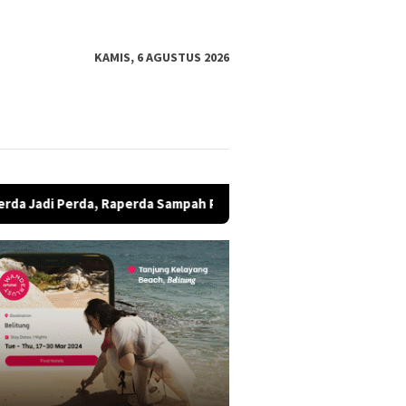
KAMIS, 6 AGUSTUS 2026
perda Sampah Plastik Jadi BBM Ditunda
Diduga Jadi Kor