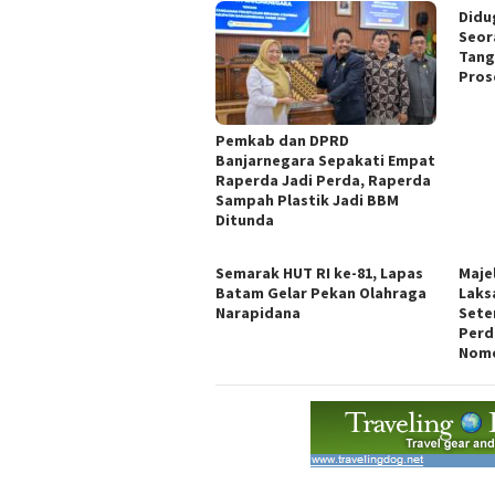
Didu
Seor
Tang
Pros
Pemkab dan DPRD
Banjarnegara Sepakati Empat
Raperda Jadi Perda, Raperda
Sampah Plastik Jadi BBM
Ditunda
Semarak HUT RI ke-81, Lapas
Maje
Batam Gelar Pekan Olahraga
Laks
Narapidana
Sete
Perd
Nomo