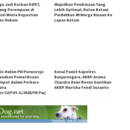
ga Jadi Korban KDRT,
Wujudkan Pembinaan Yang
ang Perempuan di
Lebih Optimal, Rutan Batam
sel Minta Kepastian
Pindahkan 49 Warga Binaan Ke
es Hukum
Lapas Batam
lis Hakim PN Purworejo
Kenal Pamit Kapolres
anakan Pemeriksaan
Banjarnegara, AKBP Aruma
mpat dalam Perkara
Chandra Dewi Resmi Gantikan
ata
AKBP Mariska Fendi Susanto
r:12/Pdt.G/2026/PN Pwj