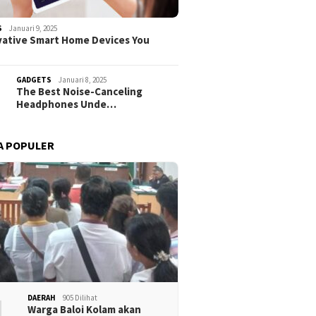
S
Januari 9, 2025
vative Smart Home Devices You
GADGETS
Januari 8, 2025
The Best Noise-Canceling
Headphones Unde…
A POPULER
1
DAERAH
905 Dilihat
Warga Baloi Kolam akan