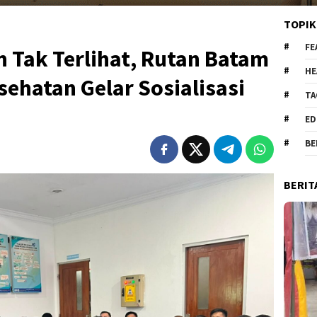
TOPIK
FE
Tak Terlihat, Rutan Batam
HE
ehatan Gelar Sosialisasi
TA
ED
BE
BERIT