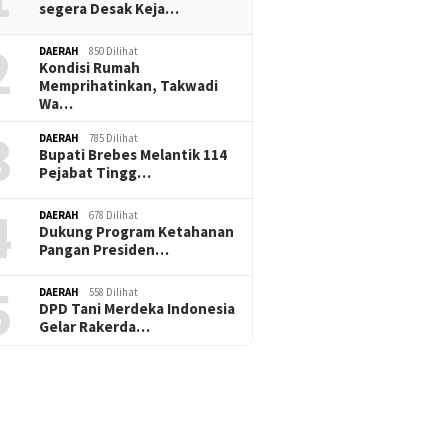
segera Desak Keja…
2
DAERAH
850 Dilihat
Kondisi Rumah
Memprihatinkan, Takwadi
Wa…
3
DAERAH
785 Dilihat
Bupati Brebes Melantik 114
Pejabat Tingg…
4
DAERAH
678 Dilihat
Dukung Program Ketahanan
Pangan Presiden…
5
DAERAH
558 Dilihat
DPD Tani Merdeka Indonesia
Gelar Rakerda…