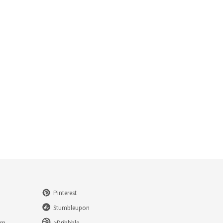
Pinterest
Stumbleupon
am
>Dribbble