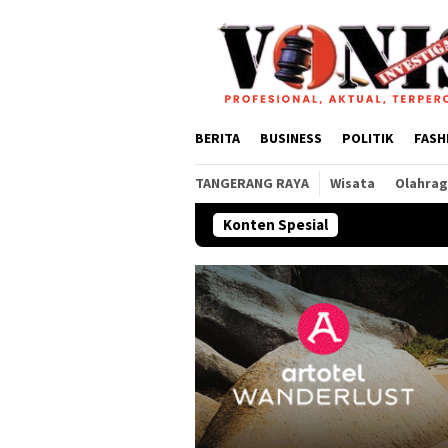
Loncat
ke
konten
BERITA
BUSINESS
POLITIK
FASH
TANGERANG RAYA
Wisata
Olahra
Konten Spesial
Pemkab