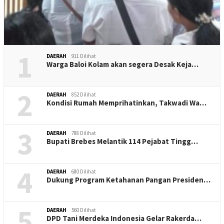
1
DAERAH
911 Dilihat
Warga Baloi Kolam akan segera Desak Keja…
2
DAERAH
852 Dilihat
Kondisi Rumah Memprihatinkan, Takwadi Wa…
3
DAERAH
788 Dilihat
Bupati Brebes Melantik 114 Pejabat Tingg…
4
DAERAH
680 Dilihat
Dukung Program Ketahanan Pangan Presiden…
5
DAERAH
560 Dilihat
DPD Tani Merdeka Indonesia Gelar Rakerda…