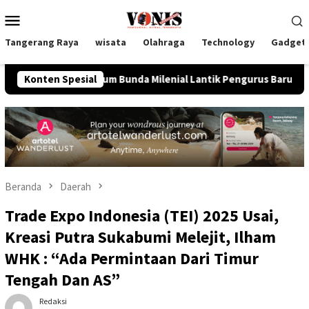
Loncat
Menu
ke
Mobile
konten
Tangerang Raya
wisata
Olahraga
Technology
Gadget
 Umum Bunda Milenial Lantik Pengurus Baru Kabupaten Banjarne
Konten Spesial
Beranda
Daerah
Trade Expo Indonesia (TEI) 2025 Usai,
Kreasi Putra Sukabumi Melejit, Ilham
WHK : “Ada Permintaan Dari Timur
Tengah Dan AS”
Redaksi