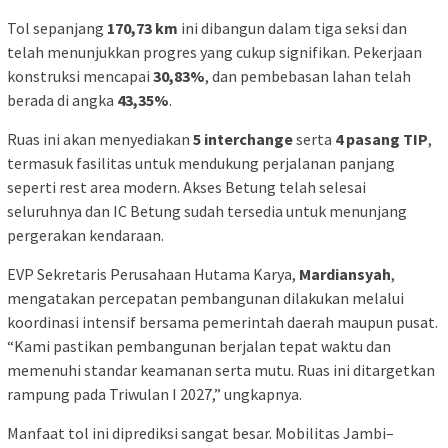
Tol sepanjang
170,73 km
ini dibangun dalam tiga seksi dan
telah menunjukkan progres yang cukup signifikan. Pekerjaan
konstruksi mencapai
30,83%
, dan pembebasan lahan telah
berada di angka
43,35%
.
Ruas ini akan menyediakan
5 interchange
serta
4 pasang TIP
,
termasuk fasilitas untuk mendukung perjalanan panjang
seperti rest area modern. Akses Betung telah selesai
seluruhnya dan IC Betung sudah tersedia untuk menunjang
pergerakan kendaraan.
EVP Sekretaris Perusahaan Hutama Karya,
Mardiansyah
,
mengatakan percepatan pembangunan dilakukan melalui
koordinasi intensif bersama pemerintah daerah maupun pusat.
“Kami pastikan pembangunan berjalan tepat waktu dan
memenuhi standar keamanan serta mutu. Ruas ini ditargetkan
rampung pada Triwulan I 2027,” ungkapnya.
Manfaat tol ini diprediksi sangat besar. Mobilitas Jambi–