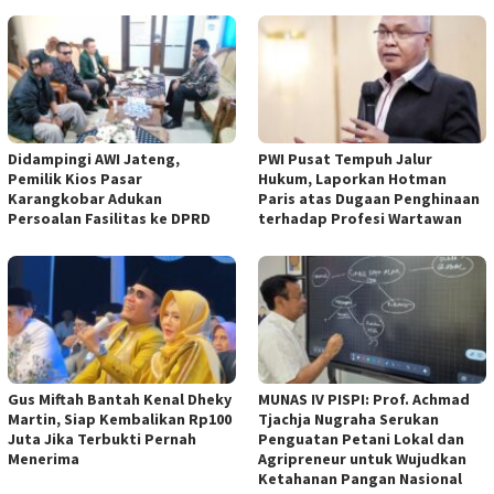
Didampingi AWI Jateng,
PWI Pusat Tempuh Jalur
Pemilik Kios Pasar
Hukum, Laporkan Hotman
Karangkobar Adukan
Paris atas Dugaan Penghinaan
Persoalan Fasilitas ke DPRD
terhadap Profesi Wartawan
Gus Miftah Bantah Kenal Dheky
MUNAS IV PISPI: Prof. Achmad
Martin, Siap Kembalikan Rp100
Tjachja Nugraha Serukan
Juta Jika Terbukti Pernah
Penguatan Petani Lokal dan
Menerima
Agripreneur untuk Wujudkan
Ketahanan Pangan Nasional