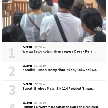
1
DAERAH
905 Dilihat
Warga Baloi Kolam akan segera Desak Keja…
2
DAERAH
850 Dilihat
Kondisi Rumah Memprihatinkan, Takwadi Wa…
3
DAERAH
785 Dilihat
Bupati Brebes Melantik 114 Pejabat Tingg…
DAERAH
678 Dilihat
Dukung Program Ketahanan Pangan Presiden…