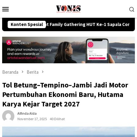
Loncat
Menu
ke
Mobile
konten
 Lewat Family Gathering HUT Ke-1 Sapala Consultant RIY Law Of
Konten Spesial
Beranda
Berita
Tol Betung–Tempino–Jambi Jadi Motor
Pertumbuhan Ekonomi Baru, Hutama
Karya Kejar Target 2027
Alfinda Alda
November 17, 2025
40 Dilihat