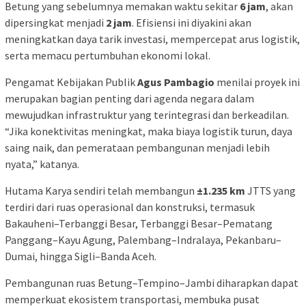
Betung yang sebelumnya memakan waktu sekitar
6 jam
, akan
dipersingkat menjadi
2 jam
. Efisiensi ini diyakini akan
meningkatkan daya tarik investasi, mempercepat arus logistik,
serta memacu pertumbuhan ekonomi lokal.
Pengamat Kebijakan Publik
Agus Pambagio
menilai proyek ini
merupakan bagian penting dari agenda negara dalam
mewujudkan infrastruktur yang terintegrasi dan berkeadilan.
“Jika konektivitas meningkat, maka biaya logistik turun, daya
saing naik, dan pemerataan pembangunan menjadi lebih
nyata,” katanya.
Hutama Karya sendiri telah membangun
±1.235 km
JTTS yang
terdiri dari ruas operasional dan konstruksi, termasuk
Bakauheni–Terbanggi Besar, Terbanggi Besar–Pematang
Panggang–Kayu Agung, Palembang–Indralaya, Pekanbaru–
Dumai, hingga Sigli–Banda Aceh.
Pembangunan ruas Betung–Tempino–Jambi diharapkan dapat
memperkuat ekosistem transportasi, membuka pusat