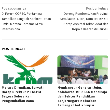
Navigasi
Pos sebelumnya
Pos berikutnya
Di Forum COP30, Pertamina
Dorong Pembentukan Provinsi
pos
Tampilkan Langkah Konkret Tekan
Kepulauan Buton, Komite I DPD RI
Emisi Metana Bersama Mitra
Serap Aspirasi Tokoh Adat dan
Internasional
Kepala Daerah di Baubau
POS TERKAIT
Merasa Dirugikan, Suryati
Membangun Generasi Jujur,
Harap Direktur PT KCPM
Kolaborasi BPR BKK Mandiraja
Segera Selesaikan
dan Sektor Pendidikan
Pengembalian Dana
Banjarnegara Kobarkan
Semangat Antikorupsi