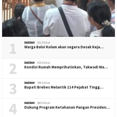
1
DAERAH
911 Dilihat
Warga Baloi Kolam akan segera Desak Keja…
2
DAERAH
852 Dilihat
Kondisi Rumah Memprihatinkan, Takwadi Wa…
3
DAERAH
788 Dilihat
Bupati Brebes Melantik 114 Pejabat Tingg…
4
DAERAH
680 Dilihat
Dukung Program Ketahanan Pangan Presiden…