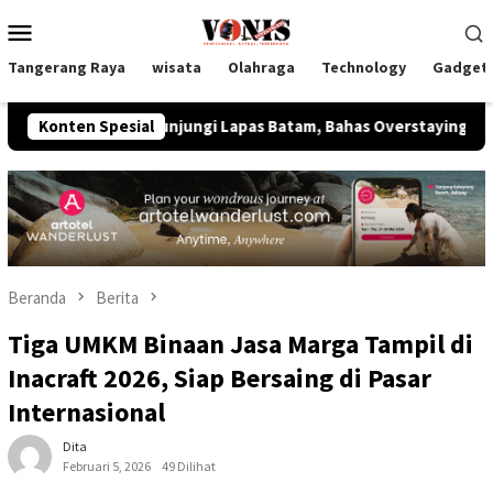
Loncat
Menu
ke
Mobile
konten
Tangerang Raya
wisata
Olahraga
Technology
Gadget
ipas Kunjungi Lapas Batam, Bahas Overstaying dan KUHP Baru
Konten Spesial
Beranda
Berita
Tiga UMKM Binaan Jasa Marga Tampil di
Inacraft 2026, Siap Bersaing di Pasar
Internasional
Dita
Februari 5, 2026
49 Dilihat