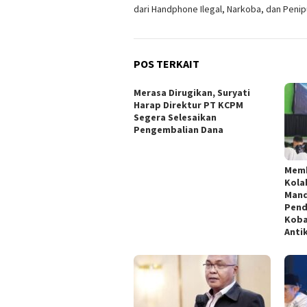
pos
dari Handphone Ilegal, Narkoba, dan Peni
POS TERKAIT
Merasa Dirugikan, Suryati
Harap Direktur PT KCPM
Segera Selesaikan
Pengembalian Dana
Memb
Kola
Mand
Pend
Koba
Anti