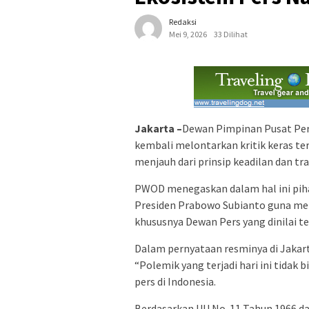
Redaksi
Mei 9, 2026
33 Dilihat
Jakarta –
Dewan Pimpinan Pusat Pe
kembali melontarkan kritik keras ter
menjauh dari prinsip keadilan dan tr
PWOD menegaskan dalam hal ini pih
Presiden Prabowo Subianto guna me
khususnya Dewan Pers yang dinilai t
Dalam pernyataan resminya di Jaka
“Polemik yang terjadi hari ini tidak
pers di Indonesia.
Berdasarkan UU No. 11 Tahun 1966 d