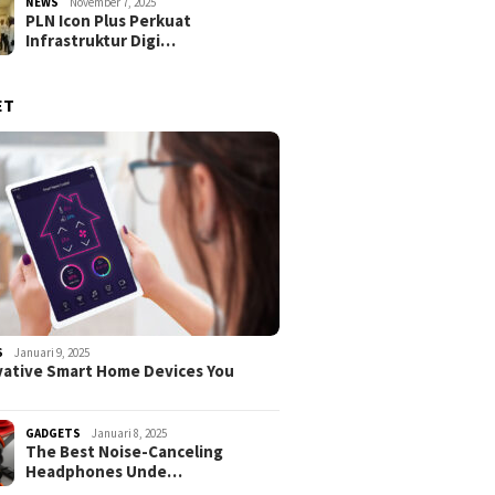
NEWS
November 7, 2025
PLN Icon Plus Perkuat
Infrastruktur Digi…
ET
S
Januari 9, 2025
vative Smart Home Devices You
GADGETS
Januari 8, 2025
The Best Noise-Canceling
Headphones Unde…