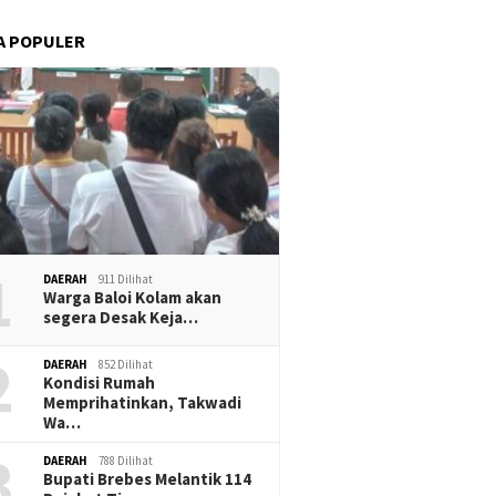
A POPULER
1
DAERAH
911 Dilihat
Warga Baloi Kolam akan
segera Desak Keja…
2
DAERAH
852 Dilihat
Kondisi Rumah
Memprihatinkan, Takwadi
Wa…
3
DAERAH
788 Dilihat
Bupati Brebes Melantik 114