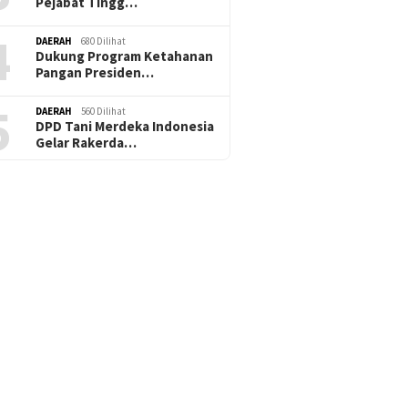
Pejabat Tingg…
4
DAERAH
680 Dilihat
Dukung Program Ketahanan
Pangan Presiden…
5
DAERAH
560 Dilihat
DPD Tani Merdeka Indonesia
Gelar Rakerda…