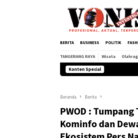
Loncat
ke
konten
BERITA
BUSINESS
POLITIK
FASH
TANGERANG RAYA
Wisata
Olahra
Konten Spesial
Deputi Imigras
Beranda
Berita
PWOD : Tumpang 
Kominfo dan Dewa
Ekosistem Pers N