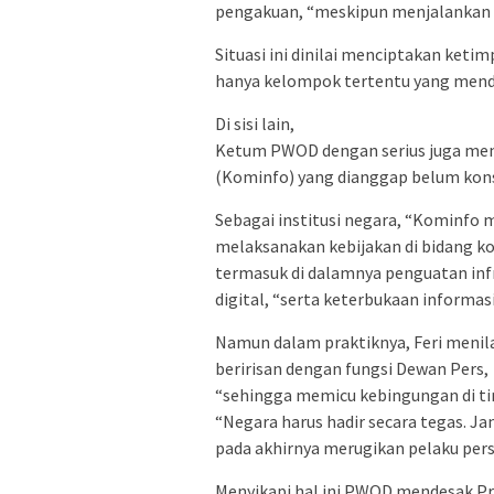
pengakuan, “meskipun menjalankan fu
Situasi ini dinilai menciptakan keti
hanya kelompok tertentu yang menda
Di sisi lain,
Ketum PWOD dengan serius juga men
(Kominfo) yang dianggap belum kon
Sebagai institusi negara, “Kominfo
melaksanakan kebijakan di bidang kom
termasuk di dalamnya penguatan infra
digital, “serta keterbukaan informasi
Namun dalam praktiknya, Feri menila
beririsan dengan fungsi Dewan Pers,
“sehingga memicu kebingungan di ti
“Negara harus hadir secara tegas. J
pada akhirnya merugikan pelaku pers d
Menyikapi hal ini PWOD mendesak Pr