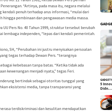
i Penerangan. “Artinya, pada masa itu, negara melalui
ndali penuh terhadap arus informasi, “mulai dari
ah hingga pembinaan dan pengawasan media massa.
GADG
a UU Pers No. 40 Tahun 1999, struktur tersebut berubah
gai lembaga independen, “lepas dari kendali pemerintah.
no, SH, “Perubahan ini justru menyisakan persoalan
yang tegas terhadap Dewan Pers. “terangnya
sebagai kebebasan tanpa batas. “Ketika tidak ada
aan kewenangan menjadi nyata,” tegas Feri.
GADGET
nderung bertindak sebagai otoritas tunggal yang
5 Inno
hkan eksistensi media, tanpa transparansi yang
Didn…
merasa terdiskriminasi dan kesulitan mendapatkan