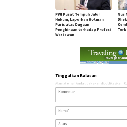
PWI Pusat Tempuh Jalur
Gus 
Hukum, Laporkan Hotman
Dhek
Paris atas Dugaan
Kemb
Penghinaan terhadap Profesi
Terb
Wartawan
Tinggalkan Balasan
Alamat email Anda tidak akan dipublikasikan.
Ru