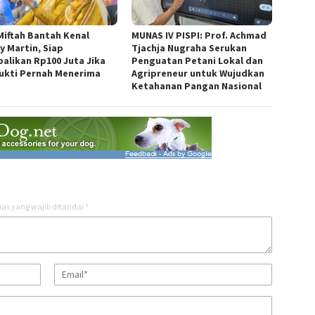
Miftah Bantah Kenal
MUNAS IV PISPI: Prof. Achmad
y Martin, Siap
Tjachja Nugraha Serukan
alikan Rp100 Juta Jika
Penguatan Petani Lokal dan
ukti Pernah Menerima
Agripreneur untuk Wujudkan
Ketahanan Pangan Nasional
as yang wajib ditandai
*