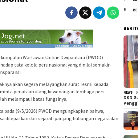
BE
BERIT
rkumpulan Wartawan Online Dwipantara (PWOD)
hadap tata kelola pers nasional yang dinilai semakin
ansparansi.
aknya akan segera melayangkan surat resmi kepada
minta penataan ulang kewenangan lembaga pers,
NEWS
D
DKD Ga
elah melampaui batas fungsinya.
Peng
rta pada (9/5/2026) PWOD mengungkapkan bahwa,
 bisa dilepaskan dari sejarah panjang hubungan negara dan
an UU No. 21 Tahun 1982, Ketua Dewan Pers pernah