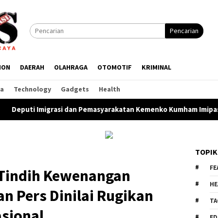
Pencarian
ION
DAERAH
OLAHRAGA
OTOMOTIF
KRIMINAL
ga
Technology
Gadgets
Health
i dan Pemasyarakatan Kemenko Kumham Imipas Kunjungi Lapas B
TOPIK
FE
Tindih Kewenangan
HE
n Pers Dinilai Rugikan
TA
asional
ED