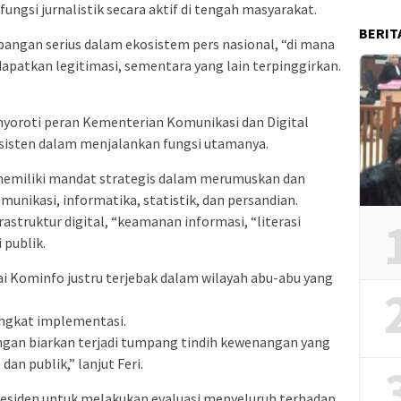
ngsi jurnalistik secara aktif di tengah masyarakat.
BERIT
mpangan serius dalam ekosistem pers nasional, “di mana
patkan legitimasi, sementara yang lain terpinggirkan.
yoroti peran Kementerian Komunikasi dan Digital
sisten dalam menjalankan fungsi utamanya.
 memiliki mandat strategis dalam merumuskan dan
unikasi, informatika, statistik, dan persandian.
struktur digital, “keamanan informasi, “literasi
 publik.
i Kominfo justru terjebak dalam wilayah abu-abu yang
ngkat implementasi.
angan biarkan terjadi tumpang tindih kewenangan yang
an publik,” lanjut Feri.
esiden untuk melakukan evaluasi menyeluruh terhadap