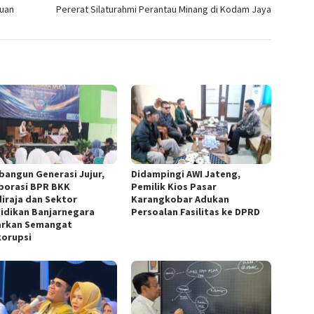
puan
Pererat Silaturahmi Perantau Minang di Kodam Jaya
angun Generasi Jujur,
Didampingi AWI Jateng,
borasi BPR BKK
Pemilik Kios Pasar
iraja dan Sektor
Karangkobar Adukan
idikan Banjarnegara
Persoalan Fasilitas ke DPRD
rkan Semangat
korupsi