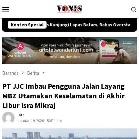
Loncat
Menu
ke
Mobile
konten
m Imipas Kunjungi Lapas Batam, Bahas Overstaying dan KUHP Ba
Konten Spesial
Beranda
Berita
PT JJC Imbau Pengguna Jalan Layang
MBZ Utamakan Keselamatan di Akhir
Libur Isra Mikraj
Dita
Januari 19, 2026
50 Dilihat