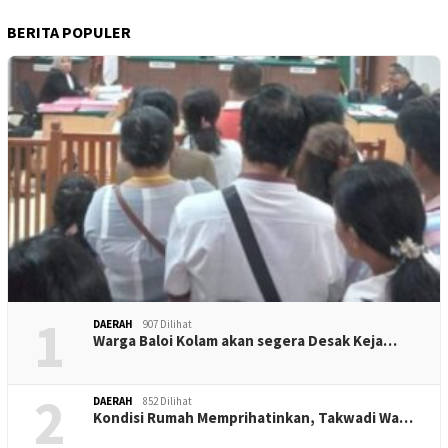
BERITA POPULER
1
DAERAH
907 Dilihat
Warga Baloi Kolam akan segera Desak Keja…
2
DAERAH
852 Dilihat
Kondisi Rumah Memprihatinkan, Takwadi Wa…