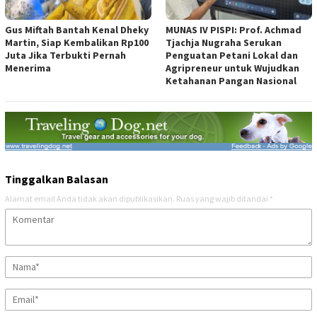
Gus Miftah Bantah Kenal Dheky
MUNAS IV PISPI: Prof. Achmad
Martin, Siap Kembalikan Rp100
Tjachja Nugraha Serukan
Juta Jika Terbukti Pernah
Penguatan Petani Lokal dan
Menerima
Agripreneur untuk Wujudkan
Ketahanan Pangan Nasional
Tinggalkan Balasan
Alamat email Anda tidak akan dipublikasikan.
Ruas yang wajib ditandai
*