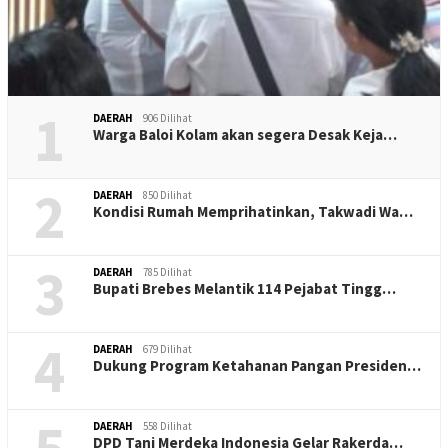
1
DAERAH
906 Dilihat
Warga Baloi Kolam akan segera Desak Keja…
2
DAERAH
850 Dilihat
Kondisi Rumah Memprihatinkan, Takwadi Wa…
3
DAERAH
785 Dilihat
Bupati Brebes Melantik 114 Pejabat Tingg…
4
DAERAH
679 Dilihat
Dukung Program Ketahanan Pangan Presiden…
5
DAERAH
558 Dilihat
DPD Tani Merdeka Indonesia Gelar Rakerda…