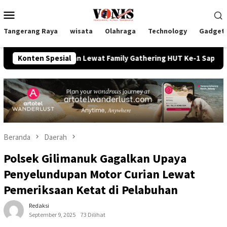
Loncat
Menu
ke
Mobile
konten
Tangerang Raya
wisata
Olahraga
Technology
Gadget
samaan Lewat Family Gathering HUT Ke-1 Sapala Consultant RIY
Konten Spesial
Beranda
Daerah
Polsek Gilimanuk Gagalkan Upaya
Penyelundupan Motor Curian Lewat
Pemeriksaan Ketat di Pelabuhan
Redaksi
September 9, 2025
73 Dilihat