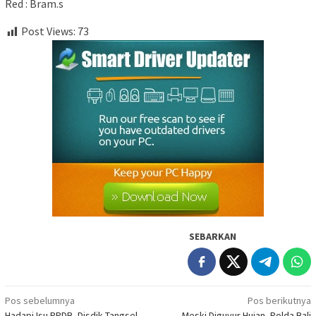
Red : Bram.s
Post Views:
73
SEBARKAN
Navigasi
Pos sebelumnya
Pos berikutnya
Hadapi Isu PPDB, Disdik Tangsel
Meski Diguyur Hujan, Polda Bali