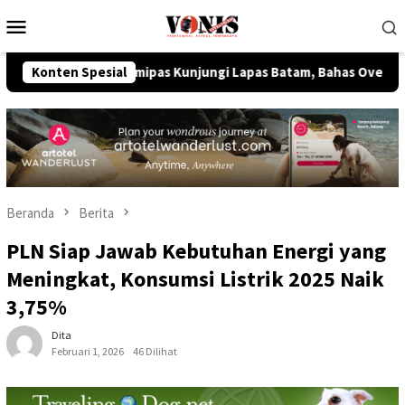
Loncat
Menu
ke
Mobile
konten
nko Kumham Imipas Kunjungi Lapas Batam, Bahas Overstaying da
Konten Spesial
Beranda
Berita
PLN Siap Jawab Kebutuhan Energi yang
Meningkat, Konsumsi Listrik 2025 Naik
3,75%
Dita
Februari 1, 2026
46 Dilihat