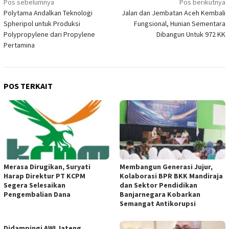
Navigasi
Pos sebelumnya
Pos berikutnya
Polytama Andalkan Teknologi
Jalan dan Jembatan Aceh Kembali
pos
Spheripol untuk Produksi
Fungsional, Hunian Sementara
Polypropylene dari Propylene
Dibangun Untuk 972 KK
Pertamina
POS TERKAIT
Merasa Dirugikan, Suryati
Membangun Generasi Jujur,
Harap Direktur PT KCPM
Kolaborasi BPR BKK Mandiraja
Segera Selesaikan
dan Sektor Pendidikan
Pengembalian Dana
Banjarnegara Kobarkan
Semangat Antikorupsi
Didampingi AWI Jateng,