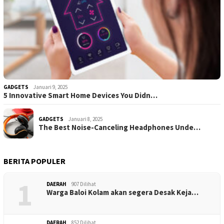
GADGETS
Januari 9, 2025
5 Innovative Smart Home Devices You Didn…
GADGETS
Januari 8, 2025
The Best Noise-Canceling Headphones Unde…
BERITA POPULER
1
DAERAH
907 Dilihat
Warga Baloi Kolam akan segera Desak Keja…
DAERAH
852 Dilihat