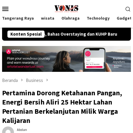
Loncat
Menu
ke
Mobile
konten
Tangerang Raya
wisata
Olahraga
Technology
Gadget
atam, Bahas Overstaying dan KUHP Baru
Konten Spesial
Ketua Umum Bund
Beranda
Business
Pertamina Dorong Ketahanan Pangan,
Energi Bersih Aliri 25 Hektar Lahan
Pertanian Berkelanjutan Milik Warga
Kalijaran
Abdan