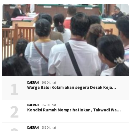
1
DAERAH
907 Dilihat
Warga Baloi Kolam akan segera Desak Keja…
2
DAERAH
852 Dilihat
Kondisi Rumah Memprihatinkan, Takwadi Wa…
DAERAH
787 Dilihat