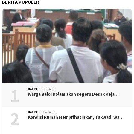
BERITA POPULER
1
DAERAH
916 Dilihat
Warga Baloi Kolam akan segera Desak Keja…
2
DAERAH
852 Dilihat
Kondisi Rumah Memprihatinkan, Takwadi Wa…