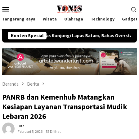
Loncat
Menu
ke
Mobile
konten
Tangerang Raya
wisata
Olahraga
Technology
Gadget
m Imipas Kunjungi Lapas Batam, Bahas Overstaying dan KUHP Ba
Konten Spesial
Beranda
Berita
PANRB dan Kemenhub Matangkan
Kesiapan Layanan Transportasi Mudik
Lebaran 2026
Dita
Februari 5, 2026
52 Dilihat