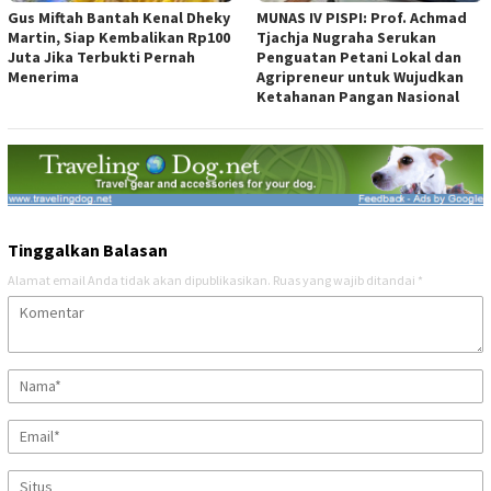
Gus Miftah Bantah Kenal Dheky
MUNAS IV PISPI: Prof. Achmad
Martin, Siap Kembalikan Rp100
Tjachja Nugraha Serukan
Juta Jika Terbukti Pernah
Penguatan Petani Lokal dan
Menerima
Agripreneur untuk Wujudkan
Ketahanan Pangan Nasional
Tinggalkan Balasan
Alamat email Anda tidak akan dipublikasikan.
Ruas yang wajib ditandai
*