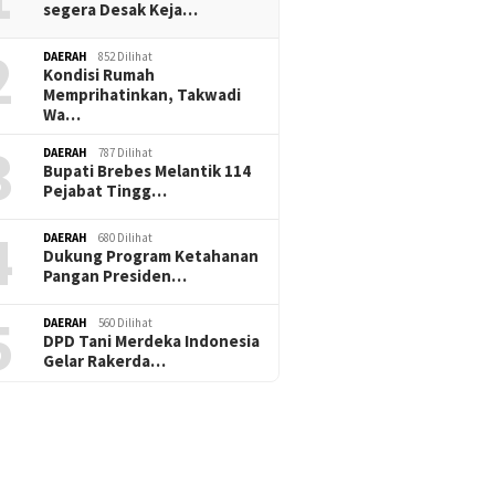
segera Desak Keja…
2
DAERAH
852 Dilihat
Kondisi Rumah
Memprihatinkan, Takwadi
Wa…
3
DAERAH
787 Dilihat
Bupati Brebes Melantik 114
Pejabat Tingg…
4
DAERAH
680 Dilihat
Dukung Program Ketahanan
Pangan Presiden…
5
DAERAH
560 Dilihat
DPD Tani Merdeka Indonesia
Gelar Rakerda…