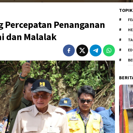
TOPIK
FE
g Percepatan Penanganan
HE
i dan Malalak
TA
ED
BE
BERIT