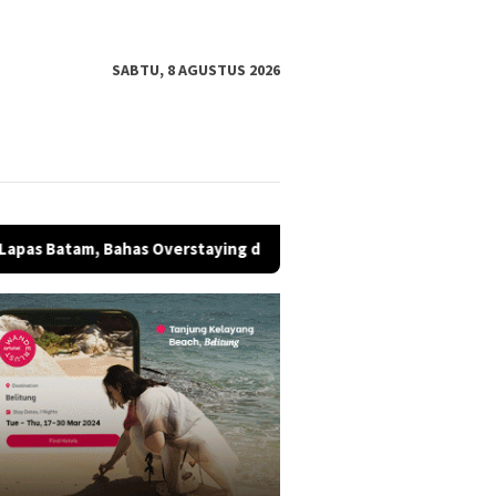
SABTU, 8 AGUSTUS 2026
s Overstaying dan KUHP Baru
Ketua Umum Bunda Milenial