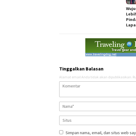
Wuju
Lebi
Pind
Lapa
Tinggalkan Balasan
Alamat email Anda tidak akan dipublikasikan.
Ru
Simpan nama, email, dan situs web say