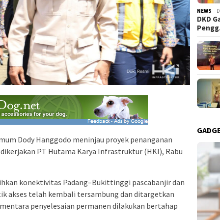
NEWS
D
DKD Ga
Peng
GADG
Umum Dody Hanggodo meninjau proyek penanganan
dikerjakan PT Hutama Karya Infrastruktur (HKI), Rabu
kan konektivitas Padang–Bukittinggi pascabanjir dan
tik akses telah kembali tersambung dan ditargetkan
sementara penyelesaian permanen dilakukan bertahap