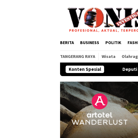
Loncat
ke
konten
BERITA
BUSINESS
POLITIK
FASH
TANGERANG RAYA
Wisata
Olahra
Konten Spesial
Deputi Imigrasi dan Pem