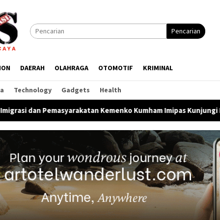
Pencarian
ION
DAERAH
OLAHRAGA
OTOMOTIF
KRIMINAL
ga
Technology
Gadgets
Health
asyarakatan Kemenko Kumham Imipas Kunjungi Lapas Batam, Baha