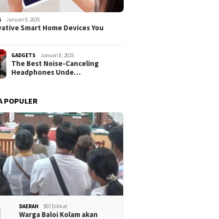
S
Januari 9, 2025
vative Smart Home Devices You
GADGETS
Januari 8, 2025
The Best Noise-Canceling
Headphones Unde…
A POPULER
1
DAERAH
907 Dilihat
Warga Baloi Kolam akan