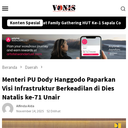
Loncat
Menu
ke
Mobile
konten
n Lewat Family Gathering HUT Ke-1 Sapala Consultant RIY Law O
Konten Spesial
Beranda
Daerah
Menteri PU Dody Hanggodo Paparkan
Visi Infrastruktur Berkeadilan di Dies
Natalis ke-71 Unair
Alfinda Alda
November 14, 2025
52 Dilihat