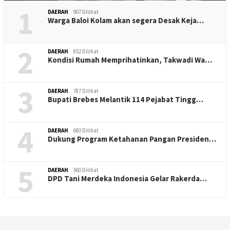
1
DAERAH
907 Dilihat
Warga Baloi Kolam akan segera Desak Keja…
2
DAERAH
852 Dilihat
Kondisi Rumah Memprihatinkan, Takwadi Wa…
3
DAERAH
787 Dilihat
Bupati Brebes Melantik 114 Pejabat Tingg…
4
DAERAH
680 Dilihat
Dukung Program Ketahanan Pangan Presiden…
5
DAERAH
560 Dilihat
DPD Tani Merdeka Indonesia Gelar Rakerda…