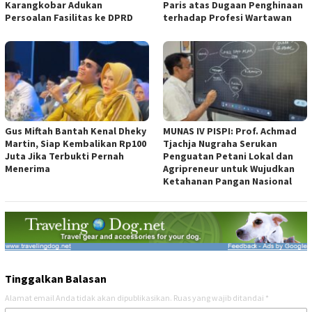
Karangkobar Adukan
Paris atas Dugaan Penghinaan
Persoalan Fasilitas ke DPRD
terhadap Profesi Wartawan
Gus Miftah Bantah Kenal Dheky
MUNAS IV PISPI: Prof. Achmad
Martin, Siap Kembalikan Rp100
Tjachja Nugraha Serukan
Juta Jika Terbukti Pernah
Penguatan Petani Lokal dan
Menerima
Agripreneur untuk Wujudkan
Ketahanan Pangan Nasional
Tinggalkan Balasan
Alamat email Anda tidak akan dipublikasikan.
Ruas yang wajib ditandai
*