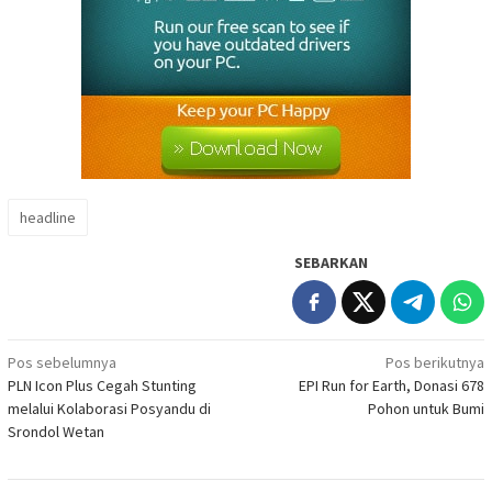
headline
SEBARKAN
Navigasi
Pos sebelumnya
Pos berikutnya
PLN Icon Plus Cegah Stunting
EPI Run for Earth, Donasi 678
pos
melalui Kolaborasi Posyandu di
Pohon untuk Bumi
Srondol Wetan