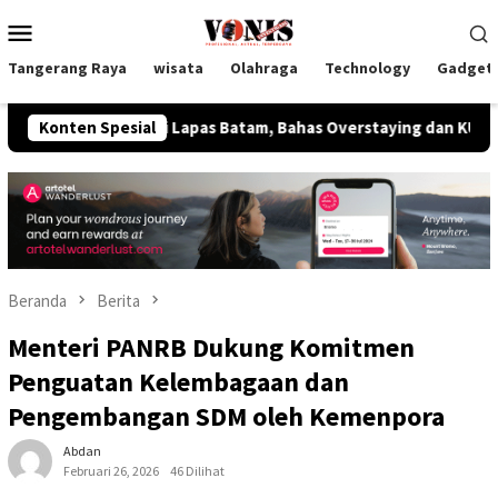
Loncat
Menu
ke
Mobile
konten
Tangerang Raya
wisata
Olahraga
Technology
Gadget
ngi Lapas Batam, Bahas Overstaying dan KUHP Baru
Konten Spesial
Ketu
Beranda
Berita
Menteri PANRB Dukung Komitmen
Penguatan Kelembagaan dan
Pengembangan SDM oleh Kemenpora
Abdan
Februari 26, 2026
46 Dilihat