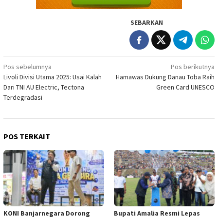
SEBARKAN
Navigasi
Pos sebelumnya
Pos berikutnya
Livoli Divisi Utama 2025: Usai Kalah
Hamawas Dukung Danau Toba Raih
pos
Dari TNI AU Electric, Tectona
Green Card UNESCO
Terdegradasi
POS TERKAIT
KONI Banjarnegara Dorong
Bupati Amalia Resmi Lepas