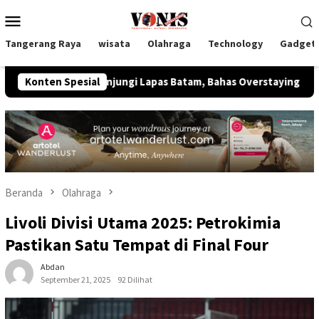
Loncat
Menu
ke
Mobile
konten
Tangerang Raya
wisata
Olahraga
Technology
Gadget
as Kunjungi Lapas Batam, Bahas Overstaying dan KUHP Baru
Konten Spesial
Beranda
Olahraga
Livoli Divisi Utama 2025: Petrokimia
Pastikan Satu Tempat di Final Four
Abdan
September 21, 2025
92 Dilihat