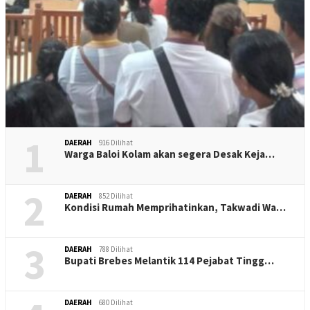
1
DAERAH
916 Dilihat
Warga Baloi Kolam akan segera Desak Keja…
2
DAERAH
852 Dilihat
Kondisi Rumah Memprihatinkan, Takwadi Wa…
3
DAERAH
788 Dilihat
Bupati Brebes Melantik 114 Pejabat Tingg…
DAERAH
680 Dilihat