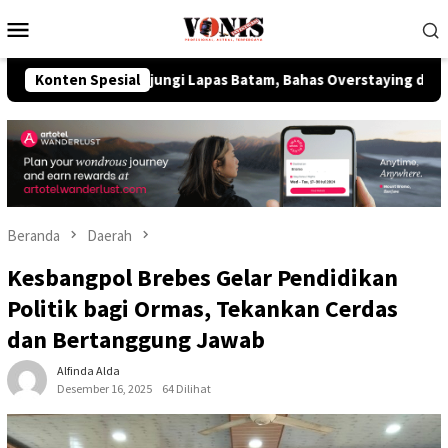
Loncat
Menu
ke
Mobile
konten
Kunjungi Lapas Batam, Bahas Overstaying dan KUHP Baru
Konten Spesial
Beranda
Daerah
Kesbangpol Brebes Gelar Pendidikan
Politik bagi Ormas, Tekankan Cerdas
dan Bertanggung Jawab
Alfinda Alda
Desember 16, 2025
64 Dilihat