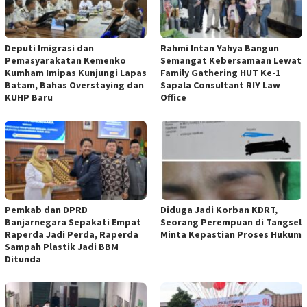
Deputi Imigrasi dan
Rahmi Intan Yahya Bangun
Pemasyarakatan Kemenko
Semangat Kebersamaan Lewat
Kumham Imipas Kunjungi Lapas
Family Gathering HUT Ke-1
Batam, Bahas Overstaying dan
Sapala Consultant RIY Law
KUHP Baru
Office
Pemkab dan DPRD
Diduga Jadi Korban KDRT,
Banjarnegara Sepakati Empat
Seorang Perempuan di Tangsel
Raperda Jadi Perda, Raperda
Minta Kepastian Proses Hukum
Sampah Plastik Jadi BBM
Ditunda