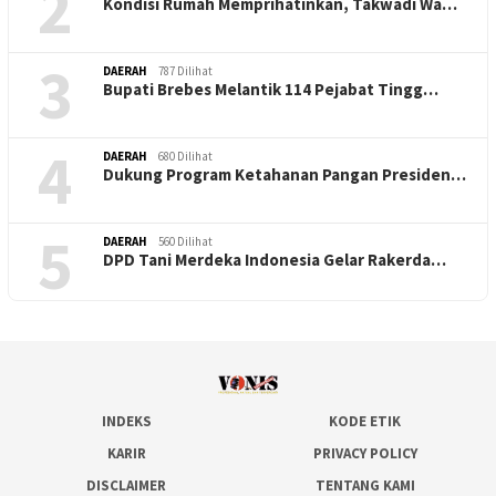
2
Kondisi Rumah Memprihatinkan, Takwadi Wa…
3
DAERAH
787 Dilihat
Bupati Brebes Melantik 114 Pejabat Tingg…
4
DAERAH
680 Dilihat
Dukung Program Ketahanan Pangan Presiden…
5
DAERAH
560 Dilihat
DPD Tani Merdeka Indonesia Gelar Rakerda…
INDEKS
KODE ETIK
KARIR
PRIVACY POLICY
DISCLAIMER
TENTANG KAMI