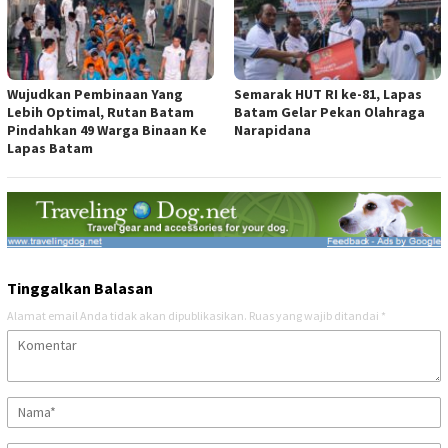
Wujudkan Pembinaan Yang
Semarak HUT RI ke-81, Lapas
Lebih Optimal, Rutan Batam
Batam Gelar Pekan Olahraga
Pindahkan 49 Warga Binaan Ke
Narapidana
Lapas Batam
Tinggalkan Balasan
Alamat email Anda tidak akan dipublikasikan.
Ruas yang wajib ditandai
*