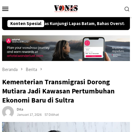
Loncat
Menu
ke
Mobile
konten
m Imipas Kunjungi Lapas Batam, Bahas Overstaying dan KUHP B
Konten Spesial
Beranda
Berita
Kementerian Transmigrasi Dorong
Mutiara Jadi Kawasan Pertumbuhan
Ekonomi Baru di Sultra
Dita
Januari 17, 2026
57 Dilihat