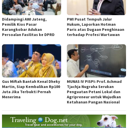
Didampingi AWI Jateng,
PWI Pusat Tempuh Jalur
Pemilik Kios Pasar
Hukum, Laporkan Hotman
Karangkobar Adukan
Paris atas Dugaan Penghinaan
Persoalan Fasilitas ke DPRD
terhadap Profesi Wartawan
Gus Miftah Bantah Kenal Dheky
MUNAS IV PISPI: Prof. Achmad
Martin, Siap Kembalikan Rp100
Tjachja Nugraha Serukan
Juta Jika Terbukti Pernah
Penguatan Petani Lokal dan
Menerima
Agripreneur untuk Wujudkan
Ketahanan Pangan Nasional