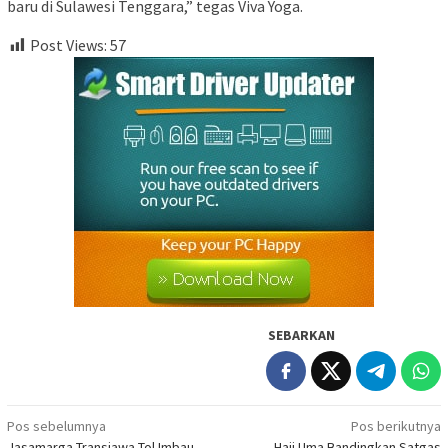
baru di Sulawesi Tenggara,” tegas Viva Yoga.
Post Views:
57
SEBARKAN
Navigasi
Pos sebelumnya
Pos berikutnya
Jasamarga Transjawa Tol Imbau
Haji Uma Bandingkan Satgas