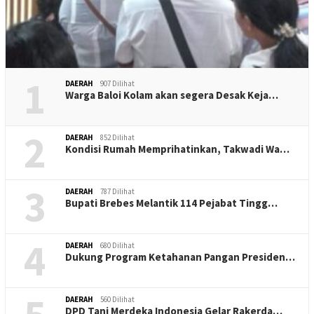
1
DAERAH
907 Dilihat
Warga Baloi Kolam akan segera Desak Keja…
2
DAERAH
852 Dilihat
Kondisi Rumah Memprihatinkan, Takwadi Wa…
3
DAERAH
787 Dilihat
Bupati Brebes Melantik 114 Pejabat Tingg…
4
DAERAH
680 Dilihat
Dukung Program Ketahanan Pangan Presiden…
DAERAH
560 Dilihat
DPD Tani Merdeka Indonesia Gelar Rakerda…