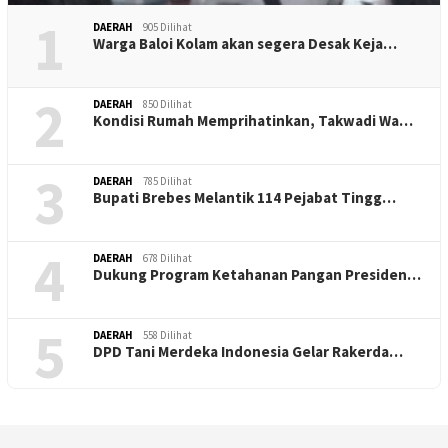
1
DAERAH
905 Dilihat
Warga Baloi Kolam akan segera Desak Keja…
2
DAERAH
850 Dilihat
Kondisi Rumah Memprihatinkan, Takwadi Wa…
3
DAERAH
785 Dilihat
Bupati Brebes Melantik 114 Pejabat Tingg…
4
DAERAH
678 Dilihat
Dukung Program Ketahanan Pangan Presiden…
5
DAERAH
558 Dilihat
DPD Tani Merdeka Indonesia Gelar Rakerda…