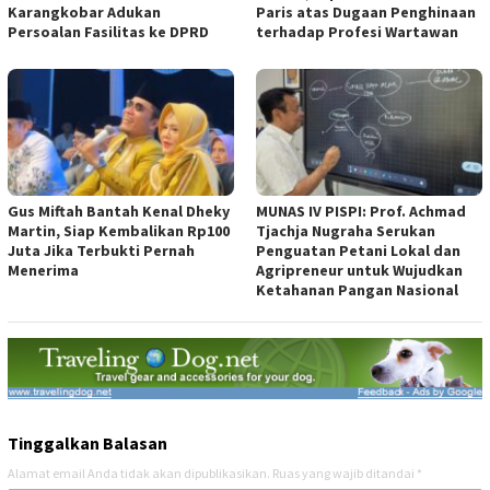
Karangkobar Adukan
Paris atas Dugaan Penghinaan
Persoalan Fasilitas ke DPRD
terhadap Profesi Wartawan
Gus Miftah Bantah Kenal Dheky
MUNAS IV PISPI: Prof. Achmad
Martin, Siap Kembalikan Rp100
Tjachja Nugraha Serukan
Juta Jika Terbukti Pernah
Penguatan Petani Lokal dan
Menerima
Agripreneur untuk Wujudkan
Ketahanan Pangan Nasional
Tinggalkan Balasan
Alamat email Anda tidak akan dipublikasikan.
Ruas yang wajib ditandai
*