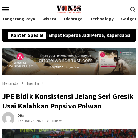
Loncat
Menu
ke
Mobile
konten
Tangerang Raya
wisata
Olahraga
Technology
Gadget
Sepakati Empat Raperda Jadi Perda, Raperda Sampah Plastik Ja
Konten Spesial
Beranda
Berita
JPE Bidik Konsistensi Jelang Seri Gresik
Usai Kalahkan Popsivo Polwan
Dita
Januari 25, 2026
49 Dilihat