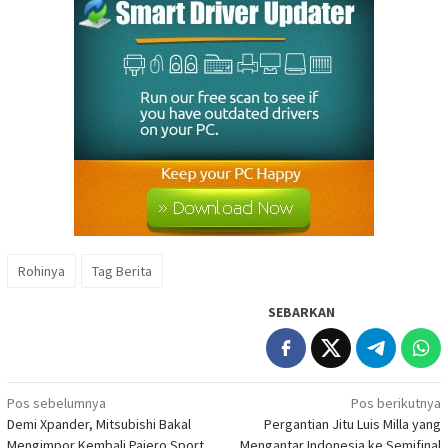
Rohinya
Tag Berita
SEBARKAN
Navigasi
Pos sebelumnya
Pos berikutnya
Demi Xpander, Mitsubishi Bakal
Pergantian Jitu Luis Milla yang
pos
Mengimpor Kembali Pajero Sport
Mengantar Indonesia ke Semifinal