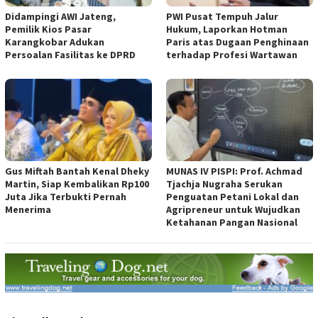
Didampingi AWI Jateng,
PWI Pusat Tempuh Jalur
Pemilik Kios Pasar
Hukum, Laporkan Hotman
Karangkobar Adukan
Paris atas Dugaan Penghinaan
Persoalan Fasilitas ke DPRD
terhadap Profesi Wartawan
Gus Miftah Bantah Kenal Dheky
MUNAS IV PISPI: Prof. Achmad
Martin, Siap Kembalikan Rp100
Tjachja Nugraha Serukan
Juta Jika Terbukti Pernah
Penguatan Petani Lokal dan
Menerima
Agripreneur untuk Wujudkan
Ketahanan Pangan Nasional