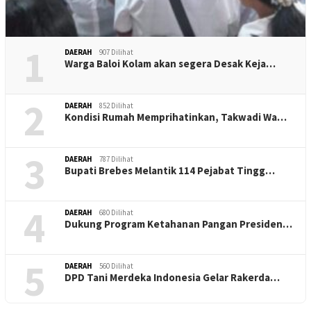
1
DAERAH
907 Dilihat
Warga Baloi Kolam akan segera Desak Keja…
2
DAERAH
852 Dilihat
Kondisi Rumah Memprihatinkan, Takwadi Wa…
3
DAERAH
787 Dilihat
Bupati Brebes Melantik 114 Pejabat Tingg…
4
DAERAH
680 Dilihat
Dukung Program Ketahanan Pangan Presiden…
5
DAERAH
560 Dilihat
DPD Tani Merdeka Indonesia Gelar Rakerda…