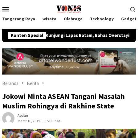
Loncat
Menu
ke
Mobile
konten
Tangerang Raya
wisata
Olahraga
Technology
Gadget
ipas Kunjungi Lapas Batam, Bahas Overstaying dan KUHP Baru
Konten Spesial
Beranda
Berita
Jokowi Minta ASEAN Tangani Masalah
Muslim Rohingya di Rakhine State
Abdan
Maret 16, 2019
115 Dilihat