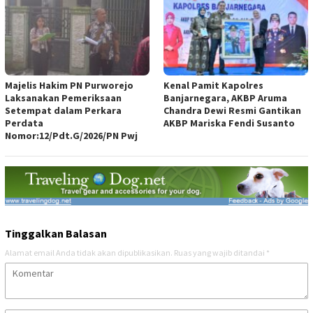
Majelis Hakim PN Purworejo
Kenal Pamit Kapolres
Laksanakan Pemeriksaan
Banjarnegara, AKBP Aruma
Setempat dalam Perkara
Chandra Dewi Resmi Gantikan
Perdata
AKBP Mariska Fendi Susanto
Nomor:12/Pdt.G/2026/PN Pwj
Tinggalkan Balasan
Alamat email Anda tidak akan dipublikasikan.
Ruas yang wajib ditandai
*