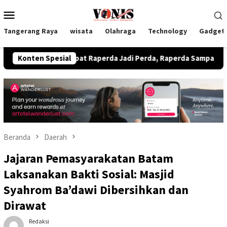
Loncat
Menu
ke
Mobile
konten
Tangerang Raya
wisata
Olahraga
Technology
Gadget
ati Empat Raperda Jadi Perda, Raperda Sampah Plastik Jadi BB
Konten Spesial
Beranda
Daerah
Jajaran Pemasyarakatan Batam
Laksanakan Bakti Sosial: Masjid
Syahrom Ba’dawi Dibersihkan dan
Dirawat
Redaksi