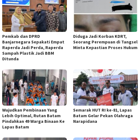
Pemkab dan DPRD
Diduga Jadi Korban KDRT,
Banjarnegara Sepakati Empat
Seorang Perempuan di Tangsel
Raperda Jadi Perda, Raperda
Minta Kepastian Proses Hukum
Sampah Plastik Jadi BBM
Ditunda
Wujudkan Pembinaan Yang
Semarak HUT RI ke-81, Lapas
Lebih Optimal, Rutan Batam
Batam Gelar Pekan Olahraga
Pindahkan 49 Warga Binaan Ke
Narapidana
Lapas Batam