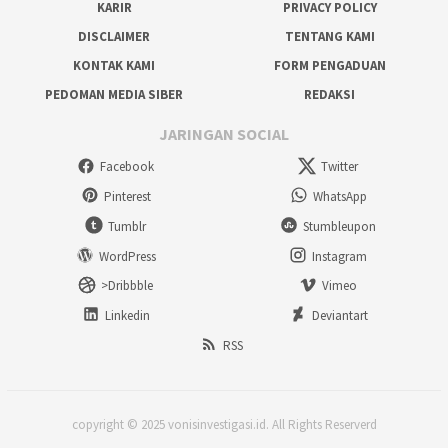
KARIR
PRIVACY POLICY
DISCLAIMER
TENTANG KAMI
KONTAK KAMI
FORM PENGADUAN
PEDOMAN MEDIA SIBER
REDAKSI
JARINGAN SOCIAL
Facebook
Twitter
Pinterest
WhatsApp
Tumblr
Stumbleupon
WordPress
Instagram
>Dribbble
Vimeo
Linkedin
Deviantart
RSS
copyright © 2025 vonisinvestigasi.id. All Rights Reserverd