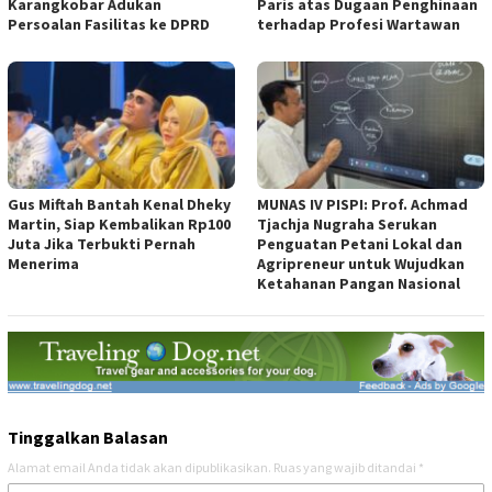
Karangkobar Adukan
Paris atas Dugaan Penghinaan
Persoalan Fasilitas ke DPRD
terhadap Profesi Wartawan
Gus Miftah Bantah Kenal Dheky
MUNAS IV PISPI: Prof. Achmad
Martin, Siap Kembalikan Rp100
Tjachja Nugraha Serukan
Juta Jika Terbukti Pernah
Penguatan Petani Lokal dan
Menerima
Agripreneur untuk Wujudkan
Ketahanan Pangan Nasional
Tinggalkan Balasan
Alamat email Anda tidak akan dipublikasikan.
Ruas yang wajib ditandai
*