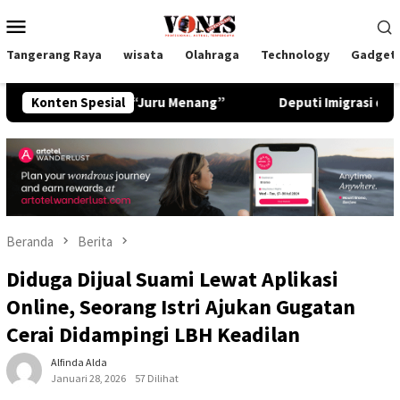
Loncat
Menu
ke
Mobile
konten
Tangerang Raya
wisata
Olahraga
Technology
Gadget
 Bukan “Juru Menang”
Konten Spesial
Deputi Imigrasi dan Pemasyarakat
Beranda
Berita
Diduga Dijual Suami Lewat Aplikasi
Online, Seorang Istri Ajukan Gugatan
Cerai Didampingi LBH Keadilan
Alfinda Alda
Januari 28, 2026
57 Dilihat