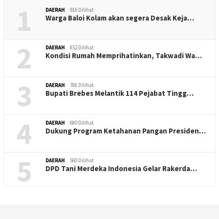
1
DAERAH
916 Dilihat
Warga Baloi Kolam akan segera Desak Keja…
2
DAERAH
852 Dilihat
Kondisi Rumah Memprihatinkan, Takwadi Wa…
3
DAERAH
788 Dilihat
Bupati Brebes Melantik 114 Pejabat Tingg…
4
DAERAH
680 Dilihat
Dukung Program Ketahanan Pangan Presiden…
5
DAERAH
560 Dilihat
DPD Tani Merdeka Indonesia Gelar Rakerda…