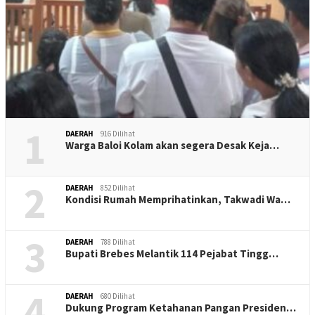
1
DAERAH
916 Dilihat
Warga Baloi Kolam akan segera Desak Keja…
2
DAERAH
852 Dilihat
Kondisi Rumah Memprihatinkan, Takwadi Wa…
3
DAERAH
788 Dilihat
Bupati Brebes Melantik 114 Pejabat Tingg…
4
DAERAH
680 Dilihat
Dukung Program Ketahanan Pangan Presiden…