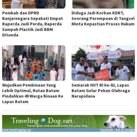
Pemkab dan DPRD
Diduga Jadi Korban KDRT,
Banjarnegara Sepakati Empat
Seorang Perempuan di Tangsel
Raperda Jadi Perda, Raperda
Minta Kepastian Proses Hukum
Sampah Plastik Jadi BBM
Ditunda
Wujudkan Pembinaan Yang
Semarak HUT RI ke-81, Lapas
Lebih Optimal, Rutan Batam
Batam Gelar Pekan Olahraga
Pindahkan 49 Warga Binaan Ke
Narapidana
Lapas Batam