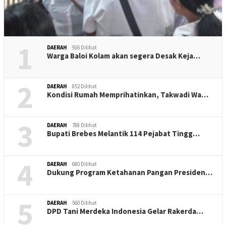
1
DAERAH
916 Dilihat
Warga Baloi Kolam akan segera Desak Keja…
2
DAERAH
852 Dilihat
Kondisi Rumah Memprihatinkan, Takwadi Wa…
3
DAERAH
788 Dilihat
Bupati Brebes Melantik 114 Pejabat Tingg…
4
DAERAH
680 Dilihat
Dukung Program Ketahanan Pangan Presiden…
5
DAERAH
560 Dilihat
DPD Tani Merdeka Indonesia Gelar Rakerda…