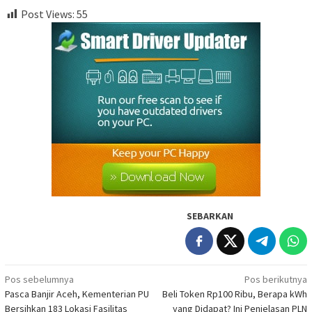
Post Views:
55
SEBARKAN
Navigasi
Pos sebelumnya
Pos berikutnya
Pasca Banjir Aceh, Kementerian PU
Beli Token Rp100 Ribu, Berapa kWh
pos
Bersihkan 183 Lokasi Fasilitas
yang Didapat? Ini Penjelasan PLN