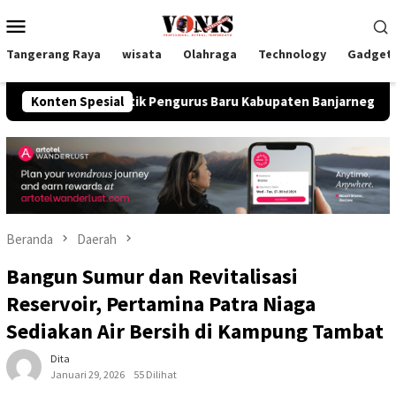
Loncat
Menu
ke
Mobile
konten
Tangerang Raya
wisata
Olahraga
Technology
Gadget
ial Lantik Pengurus Baru Kabupaten Banjarnegara Periode 2026
Konten Spesial
Beranda
Daerah
Bangun Sumur dan Revitalisasi
Reservoir, Pertamina Patra Niaga
Sediakan Air Bersih di Kampung Tambat
Dita
Januari 29, 2026
55 Dilihat